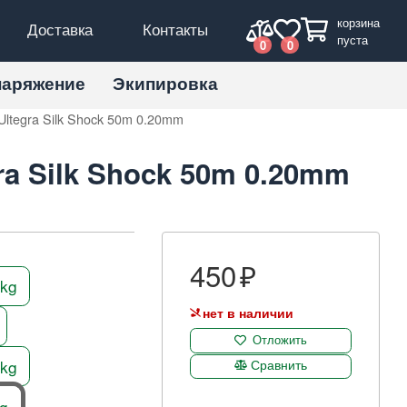
корзина
Доставка
Контакты
пуста
0
0
наряжение
Экипировка
Ultegra Silk Shock 50m 0.20mm
ra Silk Shock 50m 0.20mm
450
2kg
нет в наличии
Отложить
5kg
Сравнить
g