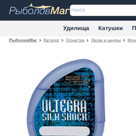
Удилища
Катушки
П
Каталог
Оснастка
Лески и шнуры
Мон
РыболовМаг