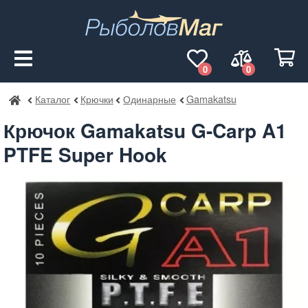
0
0
Каталог
Крючки
Одинарные
Gamakatsu
РыболовМаг
Крючок Gamakatsu G-Carp A1
PTFE Super Hook