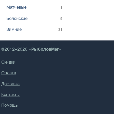
Матчевые
1
Болонские
9
Зимние
31
©2012–2026
«РыболовМаг»
Скидки
Оплата
Доставка
Контакты
Помощь