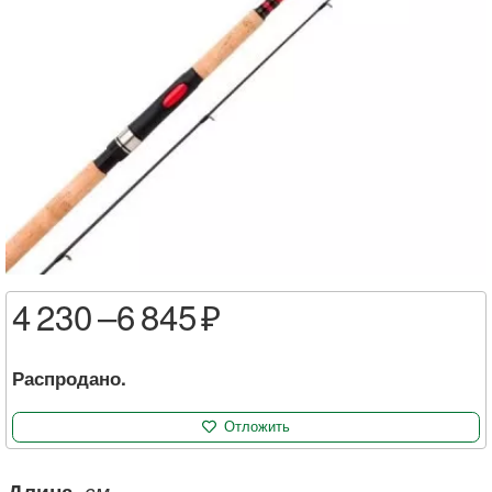
4 230 –
6 845
Распродано.
Отложить
Длина
, см