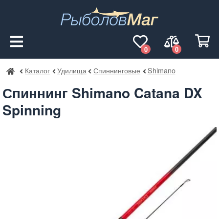
0
0
Каталог
Удилища
Спиннинговые
Shimano
РыболовМаг
Спиннинг Shimano Catana DX
Spinning