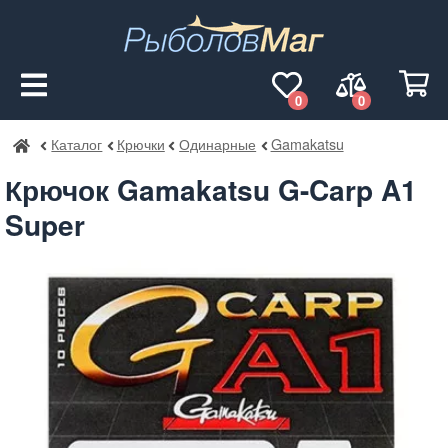
0
0
Каталог
Крючки
Одинарные
Gamakatsu
РыболовМаг
Крючок Gamakatsu G-Carp A1
Super