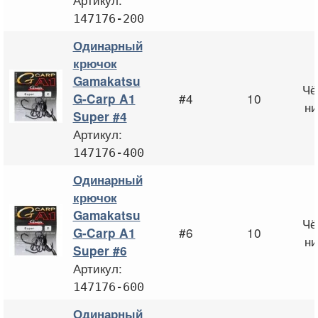
147176-200
Одинарный
крючок
Gamakatsu
Чё
#4
10
G-Carp A1
ни
Super #4
Артикул:
147176-400
Одинарный
крючок
Gamakatsu
Чё
#6
10
G-Carp A1
ни
Super #6
Артикул:
147176-600
Одинарный