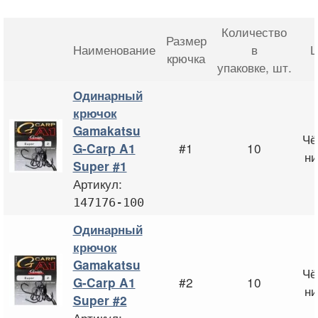
Количество
Размер
Наименование
в
Ц
крючка
упаковке
, шт.
Одинарный
крючок
Gamakatsu
Чё
#1
10
G-Carp A1
ни
Super #1
Артикул:
147176-100
Одинарный
крючок
Gamakatsu
Чё
#2
10
G-Carp A1
ни
Super #2
Артикул: