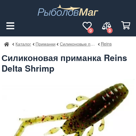
0
0
Каталог
Приманки
Силиконовые приманки
Reins
РыболовМаг
Силиконовая приманка Reins
Delta Shrimp