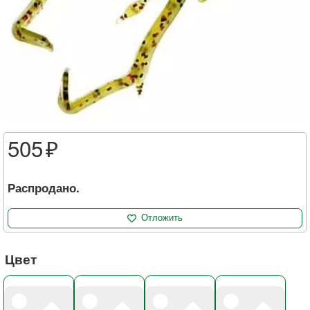
505
Распродано.
Отложить
Цвет