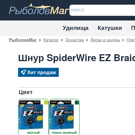
Удилища
Катушки
П
Каталог
Оснастка
Лески и шнуры
Пле
РыболовМаг
Шнур SpiderWire EZ Brai
Хит продаж
Цвет
жёлтый
тёмно-зелёный