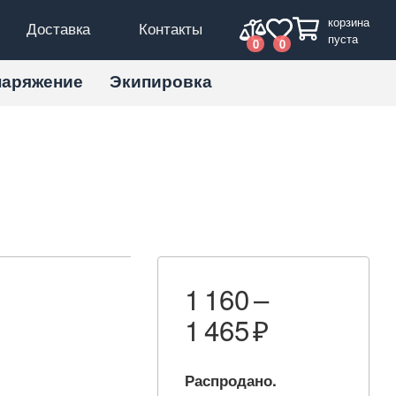
корзина
Доставка
Контакты
пуста
0
0
наряжение
Экипировка
1 160 –
1 465
Распродано.