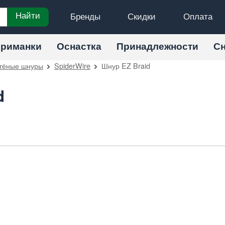
Бренды
Скидки
Оплата
Найти
риманки
Оснастка
Принадлежности
С
тёные шнуры
SpiderWire
Шнур EZ Braid
d