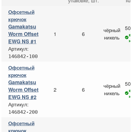
упаковке
, шт.
на
Офсетный
крючок
Gamakatsu
50
чёрный
1
6
Worm Offset
в
никель
н
EWG NS #1
Артикул:
146842-100
Офсетный
крючок
Gamakatsu
50
чёрный
2
6
Worm Offset
в
никель
н
EWG NS #2
Артикул:
146842-200
Офсетный
крючок