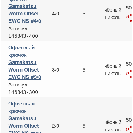
Gamakatsu
50
чёрный
4/0
5
Worm Offset
н
никель
н
EWG NS #4/0
Артикул:
146843-400
Офсетный
крючок
Gamakatsu
50
чёрный
3/0
5
Worm Offset
н
никель
н
EWG NS #3/0
Артикул:
146843-300
Офсетный
крючок
Gamakatsu
50
чёрный
2/0
5
Worm Offset
н
никель
н