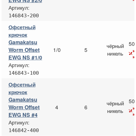
EWG NS #2/0
Артикул:
146843-200
Офсетный
крючок
Gamakatsu
50
чёрный
1/0
5
Worm Offset
н
никель
н
EWG NS #1/0
Артикул:
146843-100
Офсетный
крючок
Gamakatsu
50
чёрный
4
6
Worm Offset
н
никель
н
EWG NS #4
Артикул:
146842-400