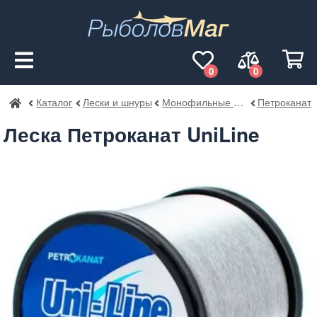
0
0
Каталог
Лески и шнуры
Монофильные лески
Петроканат
РыболовМаг
Леска Петроканат UniLine