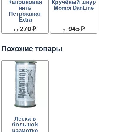
Капроновая
Кручёный шнур
нить
Momoi DanLine
Петроканат
Extra
270
945
от
от
Похожие товары
Леска в
большой
размотке