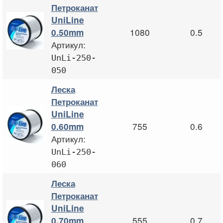
Петроканат
UniLine
1080
0.5
0.50mm
Артикул:
UnLi-250-
050
Леска
Петроканат
UniLine
755
0.6
0.60mm
Артикул:
UnLi-250-
060
Леска
Петроканат
UniLine
555
0.7
0.70mm