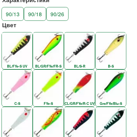
90/13
90/18
90/26
Цвет
BL/FYe-S UV
BL/GR/FYe/FR-S
BL/S-R
B-S
C-S
FYe-S
CL/GR/FYe/R-C UV
Gre/FYe/Blu-S