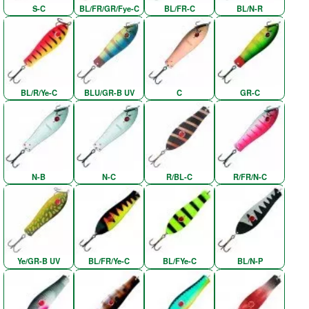
S-C
BL/FR/GR/Fye-C
BL/FR-C
BL/N-R
BL/R/Ye-C
BLU/GR-B UV
C
GR-C
N-B
N-C
R/BL-C
R/FR/N-C
Ye/GR-B UV
BL/FR/Ye-C
BL/FYe-C
BL/N-P