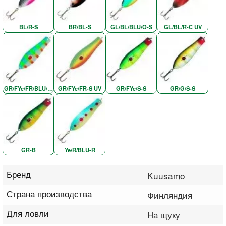
BL/R-S
BR/BL-S
GL/BL/BLU/O-S
GL/BL/R-C UV
GR/FYe/FR/BLU/N-B
GR/FYe/FR-S UV
GR/FYe/S-S
GR/G/S-S
GR-B
Ye/R/BLU-R
Бренд
Kuusamo
Страна производства
Финляндия
Для ловли
На щуку