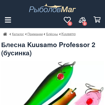
0
0
Каталог
Приманки
Блёсны
Kuusamo
РыболовМаг
Блесна Kuusamo Professor 2
(бусинка)