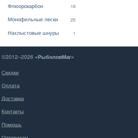
Флюорокарбон
18
Монофильные лески
25
Нахлыстовые шнуры
1
©2012–2026
«РыболовМаг»
Скидки
Оплата
Доставка
Контакты
Помощь
Оптовикам