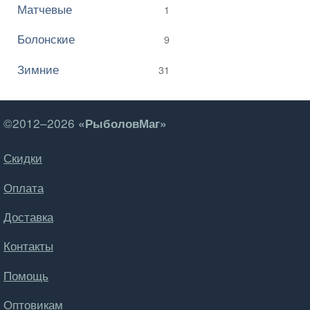
Матчевые
1
Болонские
9
Зимние
31
©2012–2026
«РыболовМаг»
Скидки
Оплата
Доставка
Контакты
Помощь
Оптовикам