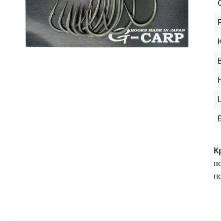
К
в
п