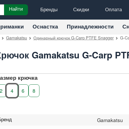
Бренды
Скидки
Оплата
Найти
риманки
Оснастка
Принадлежности
С
Gamakatsu
Одинарный крючок G-Carp PTFE Snagger
G-Ca
Крючок Gamakatsu G-Carp PT
азмер крючка
2
4
6
8
Бренд
Gamakatsu