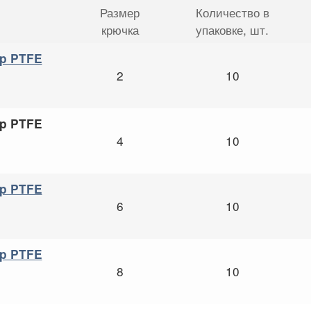
Размер
Количество в
крючка
упаковке
, шт.
rp PTFE
2
10
rp PTFE
4
10
rp PTFE
6
10
rp PTFE
8
10