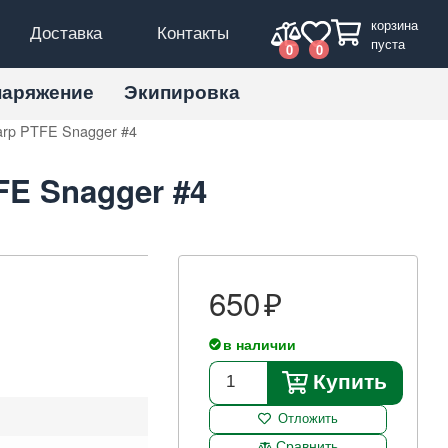
корзина
Доставка
Контакты
пуста
0
0
наряжение
Экипировка
rp PTFE Snagger #4
FE Snagger #4
650
в наличии
Купить
Отложить
Сравнить