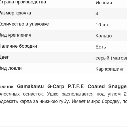
Страна производства
Япония
Размер крючка
4
Количество в упаковке
10 шт.
Вид крепления
Кольцо
Наличие бородки
Есть
Цвет
серый (матов
Вид ловли
Карпфишинг
рючок Gamakatsu G-Carp P.T.F.E Coated Snagge
олосяных оснасток. Ушко располагается под углом 2
одсекать карпа за нижнюю губу. Имеет микро бородку, п