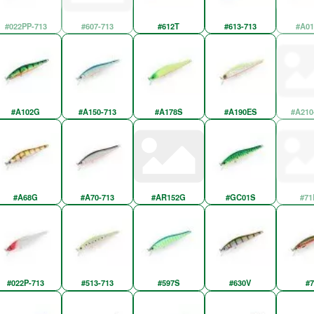
#022PP-713
#607-713
#612T
#613-713
#A01
#A102G
#A150-713
#A178S
#A190ES
#A210
#A68G
#A70-713
#AR152G
#GC01S
#71
#022P-713
#513-713
#597S
#630V
#7