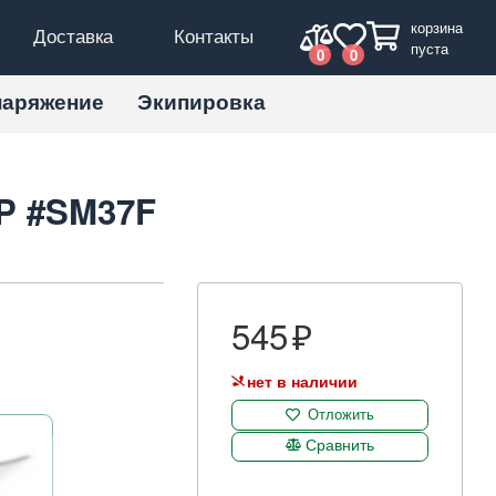
корзина
Доставка
Контакты
пуста
0
0
наряжение
Экипировка
SP #SM37F
545
нет в наличии
Отложить
Сравнить