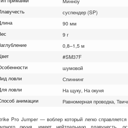
Тип приманки
Минноу
Плавучесть
суспендер (SP)
Длина
90 мм
Вес
9 г
Заглубление
0,8–1,5 м
Цвет
#SM37F
Особенности
шумовой
Вид ловли
Спиннинг
Для ловли
На щуку, На окуня
Способ анимации
Равномерная проводка, Твич
trike Pro Jumper — воблер который легко справляется
рупного окуня, имеет нейтральную плавучесть, о