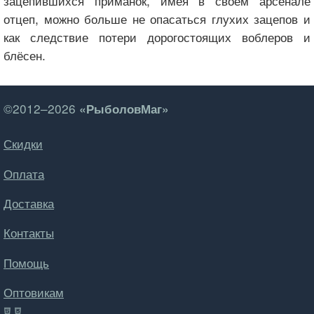
зацепившихся приманок, имея в своём арсенале
отцеп, можно больше не опасаться глухих зацепов и
как следствие потери дорогостоящих воблеров и
блёсен.
©2012–2026
«РыболовМаг»
Скидки
Оплата
Доставка
Контакты
Помощь
Оптовикам