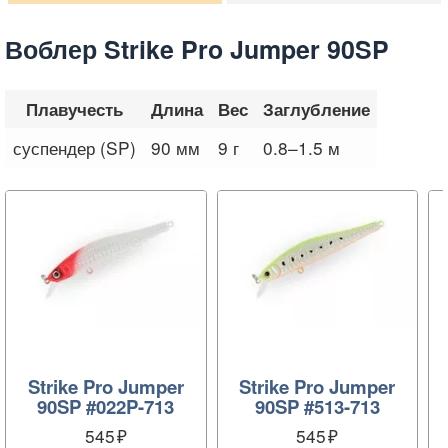
Воблер Strike Pro Jumper 90SP
Плавучесть
Длина
Вес
Заглубление
суспендер (SP)
90 мм
9 г
0.8–1.5 м
Strike Pro Jumper
Strike Pro Jumper
90SP #022P-713
90SP #513-713
545
545