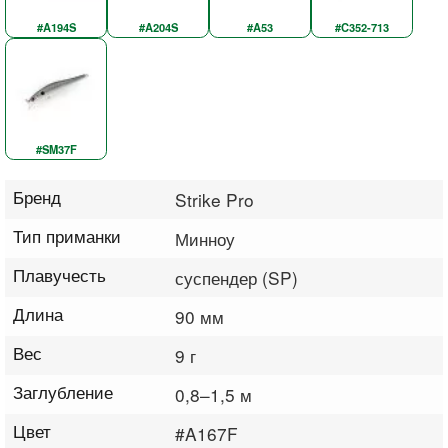
#A194S
#A204S
#A53
#C352-713
#SM37F
Бренд
Strike Pro
Тип приманки
Минноу
Плавучесть
суспендер (SP)
Длина
90 мм
Вес
9 г
Заглубление
0,8–1,5 м
Цвет
#A167F