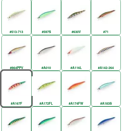
#513-713
#597S
#630V
#71
#864PPV
#A010
#A116L
#A142-264
#A167F
#A172FL
#A174FW
#A183S