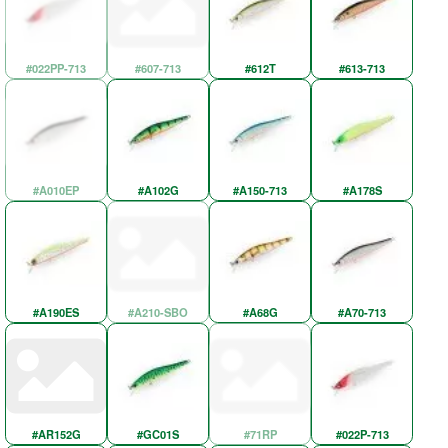
#022PP-713
#607-713
#612T
#613-713
#A010EP
#A102G
#A150-713
#A178S
#A190ES
#A210-SBO
#A68G
#A70-713
#AR152G
#GC01S
#71RP
#022P-713