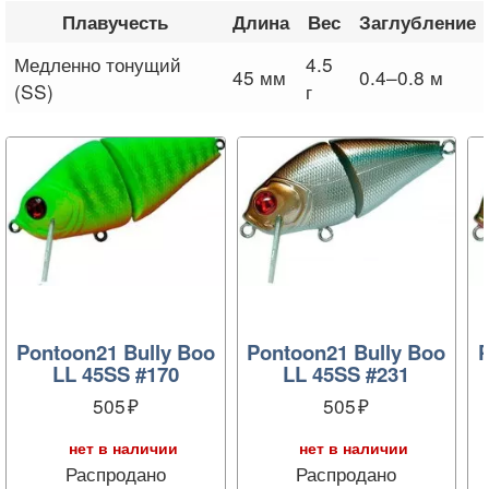
Плавучесть
Длина
Вес
Заглубление
Медленно тонущий
4.5
45 мм
0.4–0.8 м
(SS)
г
Pontoon21 Bully Boo
Pontoon21 Bully Boo
P
LL 45SS #170
LL 45SS #231
505
505
нет в наличии
нет в наличии
Распродано
Распродано