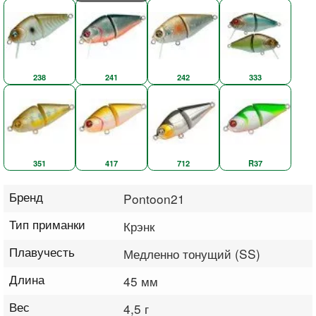
238
241
242
333
351
417
712
R37
Бренд
Pontoon21
Тип приманки
Крэнк
Плавучесть
Медленно тонущий (SS)
Длина
45 мм
Вес
4,5 г