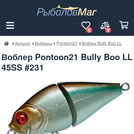
0
0
Каталог
Воблеры
Pontoon21
Воблер Bully Boo LL
РыболовМаг
Воблер Pontoon21 Bully Boo LL
45SS #231