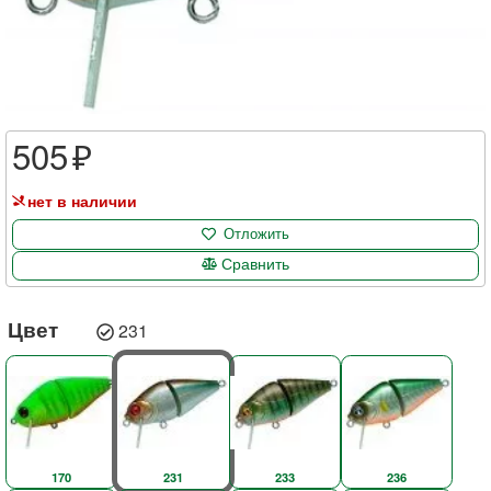
505
нет в наличии
Отложить
Сравнить
Цвет
231
170
231
233
236