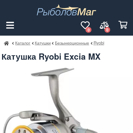
0
0
Каталог
Катушки
Безынерционные
Ryobi
РыболовМаг
Катушка Ryobi Excia MX