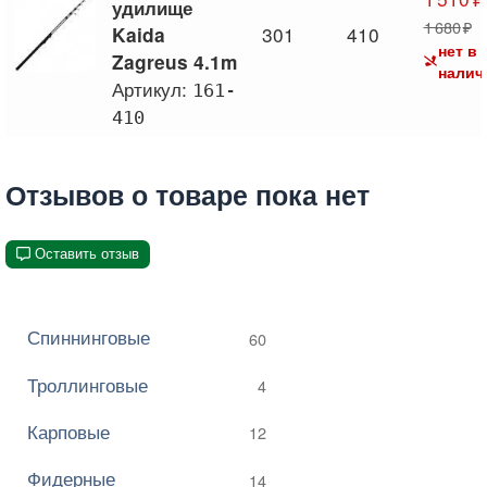
удилище
1 680
301
410
Kaida
нет в
Zagreus 4.1m
налич
Артикул:
161-
410
Отзывов о товаре пока нет
Оставить отзыв
Спиннинговые
60
Троллинговые
4
Карповые
12
Фидерные
14