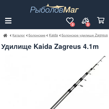
0
0
Каталог
Болонские
Kaida
Болонское удилище Zagreus
РыболовМаг
Удилище Kaida Zagreus 4.1m