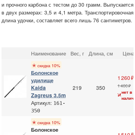
и прочного карбона с тестом до 30 грамм. Выпускается
в двух размерах: 3,5 и 4,1 метра. Транспортировочная
длина удочки, составляет всего лишь 76 сантиметров.
Наименование
Вес
, г
Длина
, см
Цена
✭
скидка 10%
Болонское
1 260
удилище
1 400
219
350
Kaida
нет в
Zagreus 3.5m
налич
Артикул:
161-
350
✭
скидка 10%
Болонское
1 510