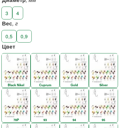
3
4
Вес
, г
0,5
0,9
Цвет
Black Nikel
Cuprum
Gold
Silver
78P
93
94
95