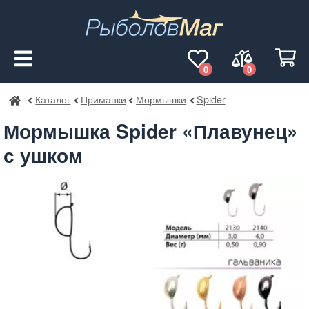
0
0
Каталог
Приманки
Мормышки
Spider
РыболовМаг
Мормышка Spider «Плавунец»
с ушком