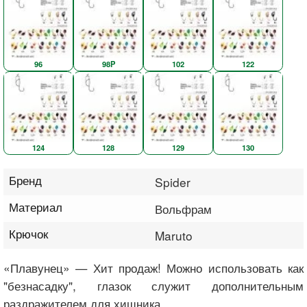
96
98P
102
122
124
128
129
130
Бренд
Spider
Материал
Вольфрам
Крючок
Maruto
«Плавунец» — Хит продаж! Можно использовать как
"безнасадку", глазок служит дополнительным
раздражителем для хищника.