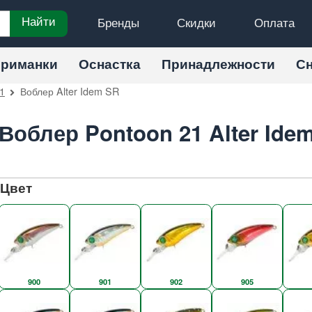
Бренды
Скидки
Оплата
Найти
риманки
Оснастка
Принадлежности
С
1
Воблер Alter Idem SR
Воблер Pontoon 21 Alter Ide
Цвет
900
901
902
905