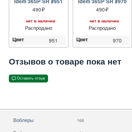
Idem 36SP SR #951
Idem 36SP SR #970
490
490
нет в наличии
нет в наличии
Распродано
Распродано
Цвет
Цвет
951
970
Отзывов о товаре пока нет
Оставить отзыв
Воблеры
166