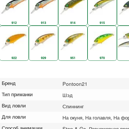
912
913
914
915
922
929
951
970
Бренд
Pontoon21
Тип приманки
Шэд
Вид ловли
Спиннинг
Для ловли
На окуня, На голавля, На фо
Способ анимации
Stop & Go, Равномерная про