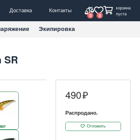
корзина
Доставка
Контакты
пуста
0
0
наряжение
Экипировка
m SR
490
Распродано.
907
Отложить