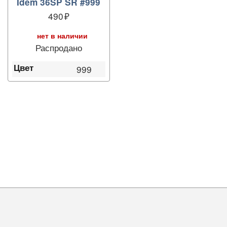
Idem 36SP SR #999
490
нет в наличии
Распродано
Цвет
999