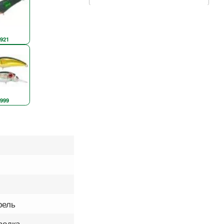
921
999
рель
водка