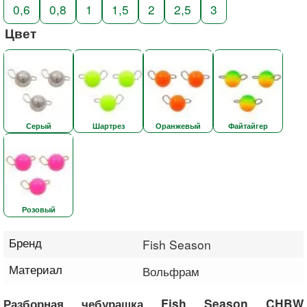
0,6
0,8
1
1,5
2
2,5
3
Цвет
Серый
Шартрез
Оранжевый
Файтайгер
Розовый
Бренд
Fish Season
Материал
Вольфрам
Разборная чебурашка Fish Season CHBW