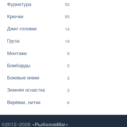
Фурнитура
53
Крючки
93
Джиг-головки
14
Груза
19
Монтажи
9
Бомбарды
2
Боковые кивки
3
Зимняя оснастка
3
Верёвки, нитки
6
©2012–2026
«РыболовМаг»