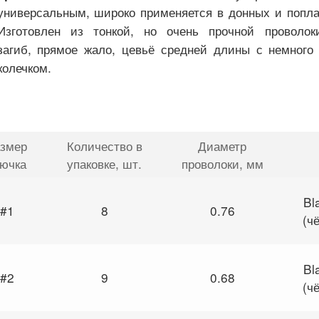
универсальным, широко применяется в донных и попла
Изготовлен из тонкой, но очень прочной проволок
загиб, прямое жало, цевьё средней длины с немного
колечком.
змер
Количество в
Диаметр
рючка
упаковке
, шт.
проволоки
, мм
Bl
#1
8
0.76
(ч
Bl
#2
9
0.68
(ч