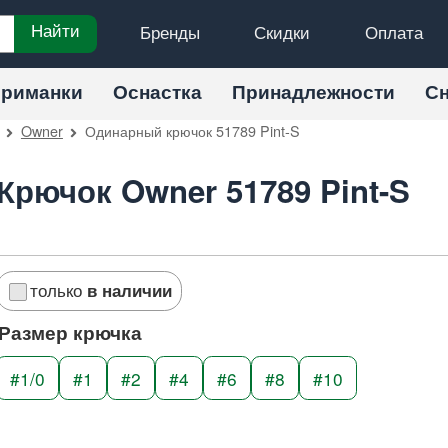
Бренды
Скидки
Оплата
Найти
риманки
Оснастка
Принадлежности
С
Owner
Одинарный крючок 51789 Pint-S
Крючок Owner 51789 Pint-S
только
в наличии
Размер крючка
#1/0
#1
#2
#4
#6
#8
#10