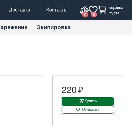
корзина
Доставка
Контакты
пуста
0
0
наряжение
Экипировка
220
Купить
Отложить