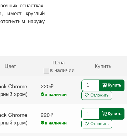
вочных оснастках.
и, имеет круглый
 отогнутым наружу
Цена
Цвет
Купить
в наличии
ack Chrome
220
Купить
ёрный хром)
в наличии
Отложить
ack Chrome
220
Купить
ёрный хром)
в наличии
Отложить