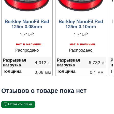
Berkley NanoFil Red
Berkley NanoFil Red
125m 0.08mm
125m 0.10mm
1 715
1 715
нет в наличии
нет в наличии
Распродано
Распродано
Разрывная
Разрывная
Р
4,012 кг
5,732 кг
нагрузка
нагрузка
н
Толщина
Толщина
Т
0,08 мм
0,1 мм
Отзывов о товаре пока нет
Оставить отзыв