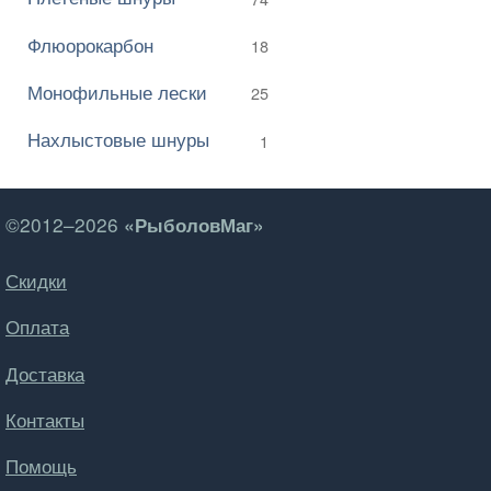
Флюорокарбон
18
Монофильные лески
25
Нахлыстовые шнуры
1
©2012–2026
«РыболовМаг»
Скидки
Оплата
Доставка
Контакты
Помощь