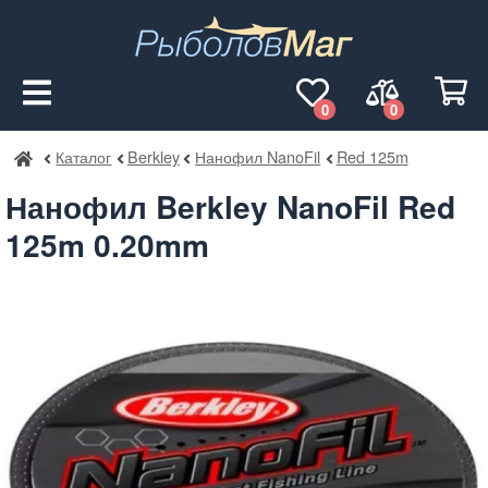
0
0
Каталог
Berkley
Нанофил NanoFil
Red 125m
РыболовМаг
Нанофил Berkley NanoFil Red
125m 0.20mm