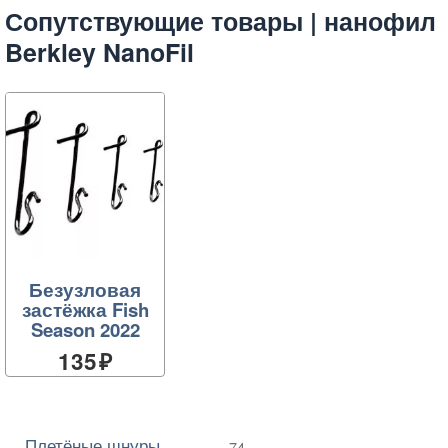
Сопутствующие товары | нанофил
Berkley NanoFil
Безузловая
застёжка Fish
Season 2022
135
Плетёные шнуры
74