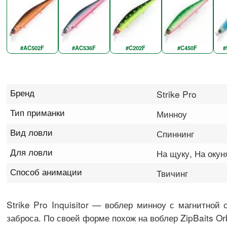
#AC502F
#AC536F
#C202F
#C450F
#
Бренд
Strike Pro
Тип приманки
Минноу
Вид ловли
Спиннинг
Для ловли
На щуку, На окун
Способ анимации
Твичинг
Strike Pro Inquisitor — воблер минноу с магнитной 
заброса. По своей форме похож на воблер ZipBaits Orb