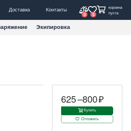
корзина
Доставка
Контакты
пуста
0
0
наряжение
Экипировка
625 –
800
Купить
Отложить