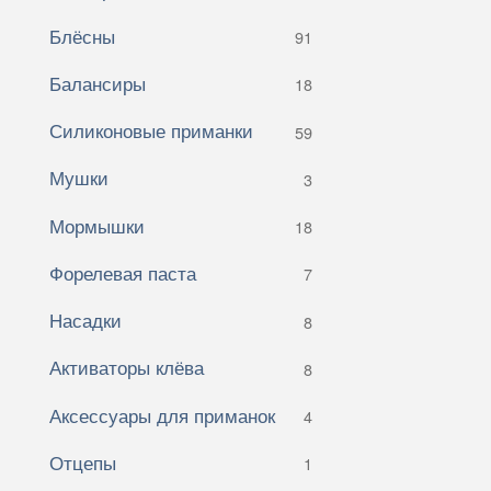
Блёсны
91
Балансиры
18
Силиконовые приманки
59
Мушки
3
Мормышки
18
Форелевая паста
7
Насадки
8
Активаторы клёва
8
Аксессуары для приманок
4
Отцепы
1