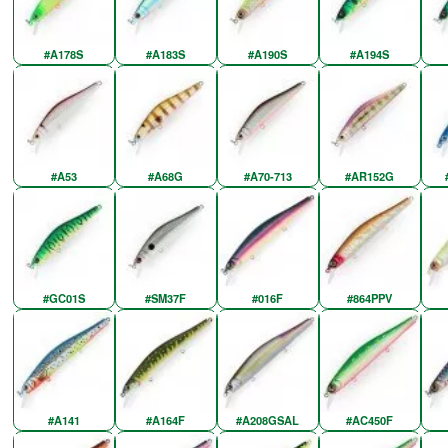
#A178S
#A183S
#A190S
#A194S
#A53
#A68G
#A70-713
#AR152G
#GC01S
#SM37F
#016F
#864PPV
#A141
#A164F
#A208GSAL
#AC450F