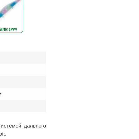
SIN018PPV
я
системой дальнего
it.