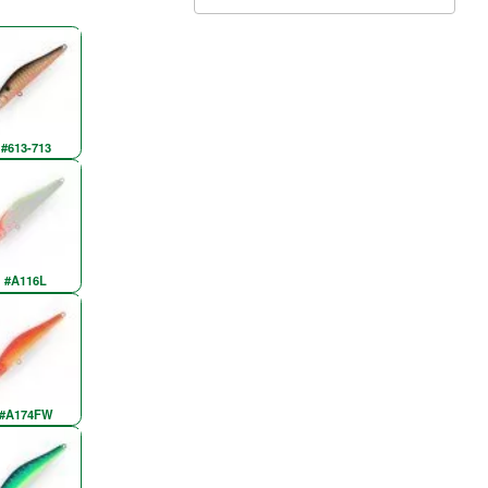
#613-713
#A116L
#A174FW