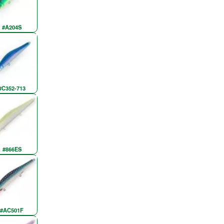
#A204S
#C352-713
#866ES
#AC501F