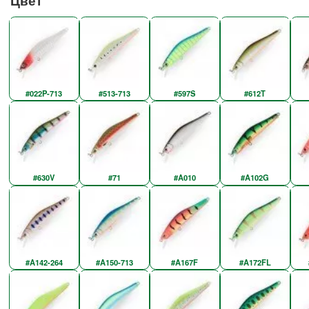
Цвет
#022P-713
#513-713
#597S
#612T
#630V
#71
#A010
#A102G
#A142-264
#A150-713
#A167F
#A172FL