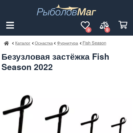
0
0
Каталог
Оснастка
Фурнитура
Fish Season
РыболовМаг
Безузловая застёжка Fish
Season 2022