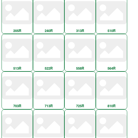
205R
240R
313R
510R
513R
522R
558R
564R
703R
713R
725R
810R