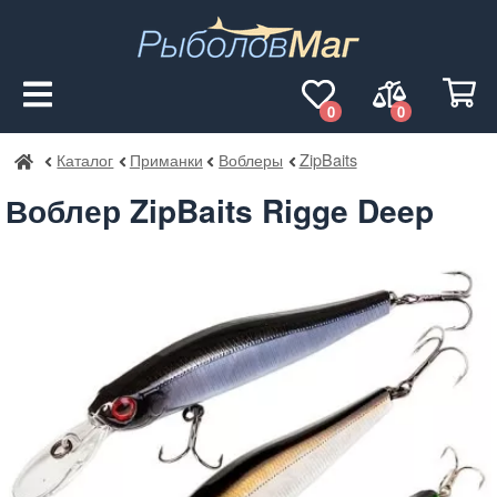
0
0
Каталог
Приманки
Воблеры
ZipBaits
РыболовМаг
Воблер ZipBaits Rigge Deep