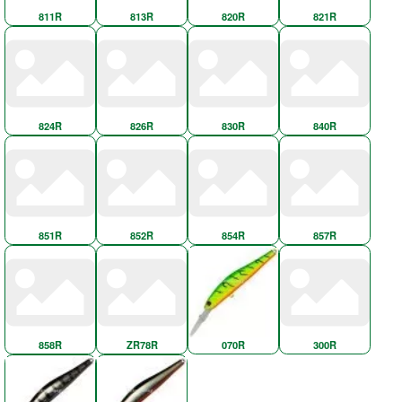
811R
813R
820R
821R
824R
826R
830R
840R
851R
852R
854R
857R
858R
ZR78R
070R
300R