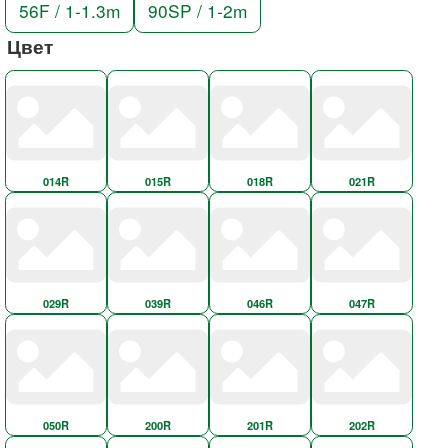
56F / 1-1.3m
90SP / 1-2m
Цвет
014R
015R
018R
021R
029R
039R
046R
047R
050R
200R
201R
202R