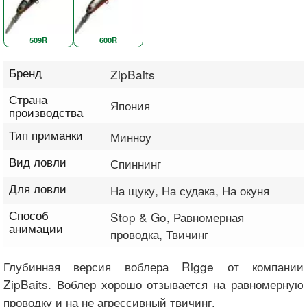
509R
600R
Бренд
ZipBaits
Страна
Япония
производства
Тип приманки
Минноу
Вид ловли
Спиннинг
Для ловли
На щуку, На судака, На окуня
Способ
Stop & Go, Равномерная
анимации
проводка, Твичинг
Глубинная версия воблера Rigge от компании
ZipBaits. Воблер хорошо отзывается на равномерную
проводку и на не агрессивный твичинг.