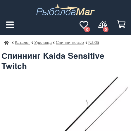
0
0
Каталог
Удилища
Спиннинговые
Kaida
РыболовМаг
Спиннинг Kaida Sensitive
Twitch