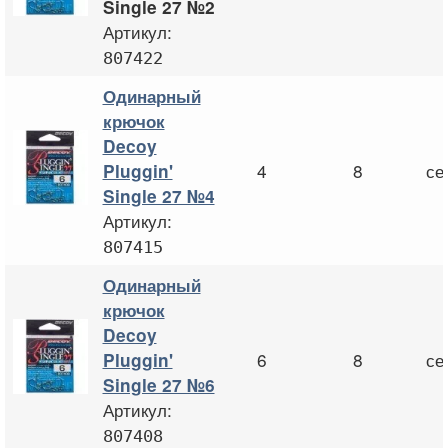
Single 27 №2
Артикул:
807422
Одинарный
крючок
Decoy
4
8
се
Pluggin'
Single 27 №4
Артикул:
807415
Одинарный
крючок
Decoy
6
8
се
Pluggin'
Single 27 №6
Артикул:
807408