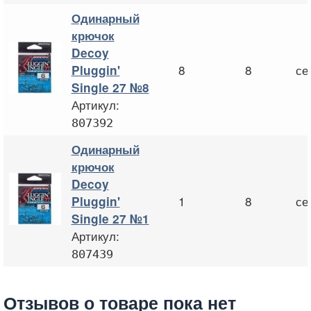
Одинарный
крючок
Decoy
8
8
се
Pluggin'
Single 27 №8
Артикул:
807392
Одинарный
крючок
Decoy
1
8
се
Pluggin'
Single 27 №1
Артикул:
807439
Отзывов о товаре пока нет