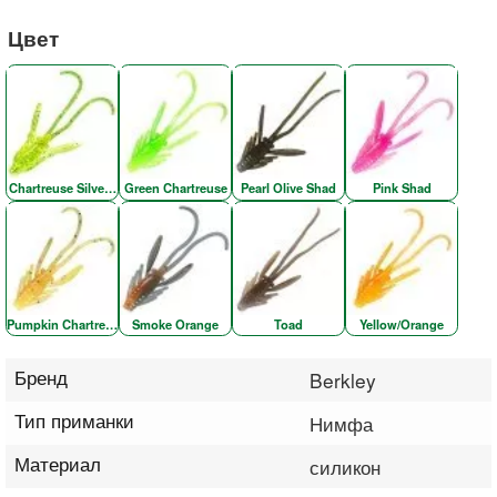
Цвет
Chartreuse Silver Fleck
Green Chartreuse
Pearl Olive Shad
Pink Shad
Pumpkin Chartreuse
Smoke Orange
Toad
Yellow/Orange
Бренд
Berkley
Тип приманки
Нимфа
Материал
силикон