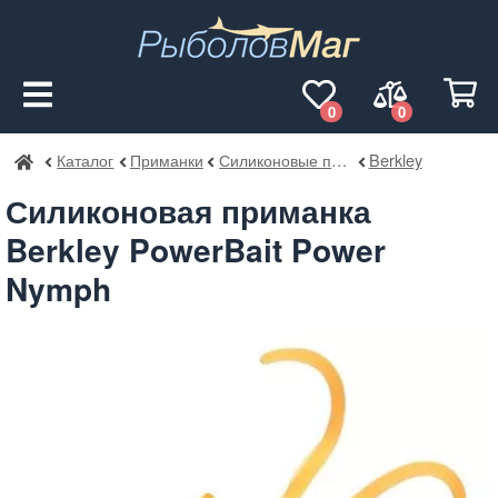
0
0
Каталог
Приманки
Силиконовые приманки
Berkley
РыболовМаг
Силиконовая приманка
Berkley PowerBait Power
Nymph