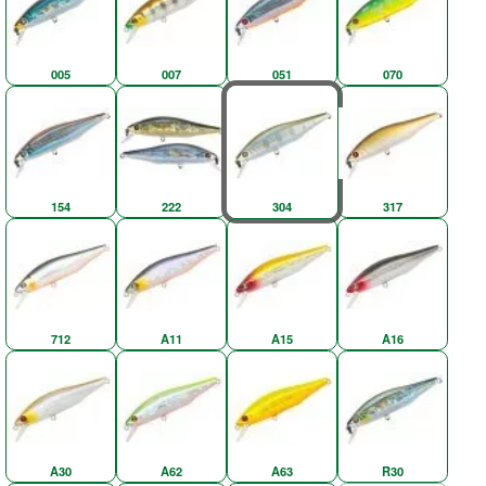
005
007
051
070
154
222
304
317
712
A11
A15
A16
A30
A62
A63
R30