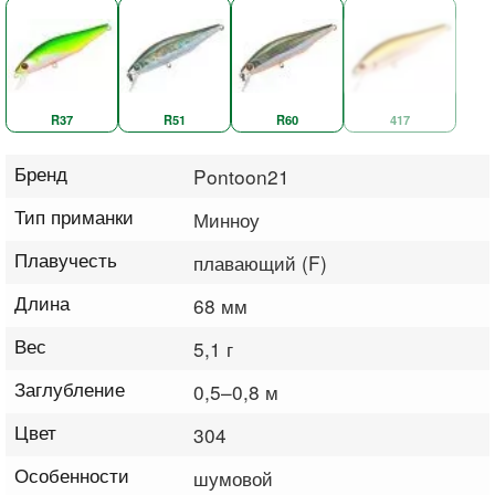
R37
R51
R60
417
Бренд
Pontoon21
Тип приманки
Минноу
Плавучесть
плавающий (F)
Длина
68 мм
Вес
5,1 г
Заглубление
0,5–0,8 м
Цвет
304
Особенности
шумовой