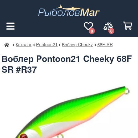
0
0
Каталог
Pontoon21
Воблер Cheeky
68F-SR
РыболовМаг
Воблер Pontoon21 Cheeky 68F
SR #R37