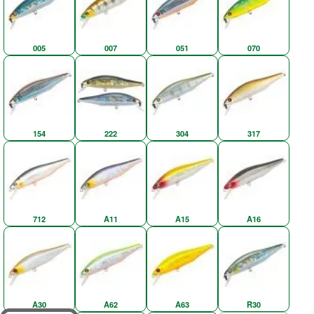
005
007
051
070
154
222
304
317
712
A11
A15
A16
A30
A62
A63
R30