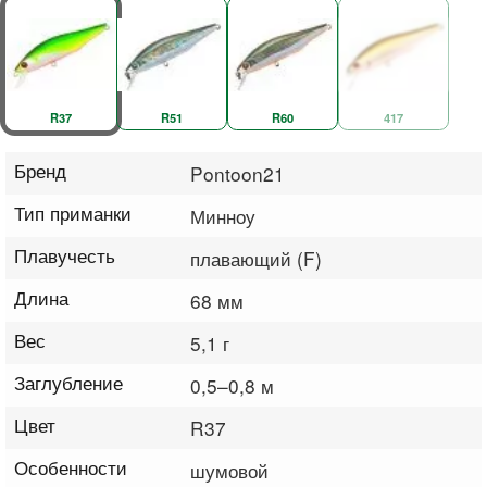
R37
R51
R60
417
Бренд
Pontoon21
Тип приманки
Минноу
Плавучесть
плавающий (F)
Длина
68 мм
Вес
5,1 г
Заглубление
0,5–0,8 м
Цвет
R37
Особенности
шумовой