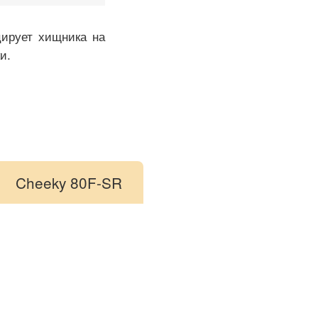
цирует хищника на
и.
Cheeky 80F-SR