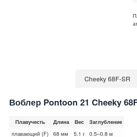
П
а
Cheeky 68F-SR
Воблер Pontoon 21 Cheeky 68
Плавучесть
Длина
Вес
Заглубление
плавающий (F)
68 мм
5.1 г
0.5–0.8 м