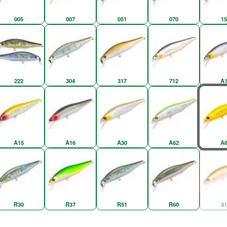
005
007
051
070
15
222
304
317
712
A1
A15
A16
A30
A62
A6
R30
R37
R51
R60
41