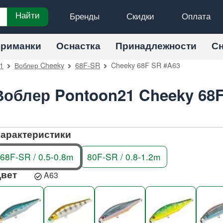
Бренды
Скидки
Оплата
Найти
риманки
Оснастка
Принадлежности
С
1
Воблер Cheeky
68F-SR
Cheeky 68F SR #A63
Воблер Pontoon21 Cheeky 68
арактеристики
68F-SR / 0.5-0.8m
80F-SR / 0.8-1.2m
Цвет
A63