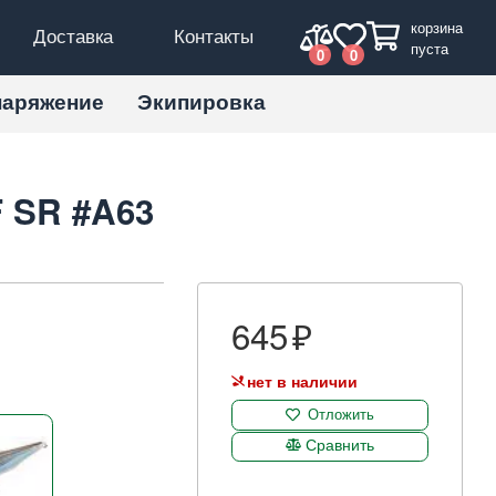
корзина
Доставка
Контакты
пуста
0
0
наряжение
Экипировка
F SR #A63
645
нет в наличии
Отложить
Сравнить