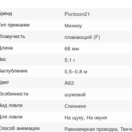
Бренд
Pontoon21
Тип приманки
Минноу
Плавучесть
плавающий (F)
Длина
68 мм
Вес
5,1 г
Заглубление
0,5–0,8 м
Цвет
A63
Особенности
шумовой
Вид ловли
Спиннинг
Для ловли
На щуку, На окуня
Способ анимации
Равномерная проводка, Твич