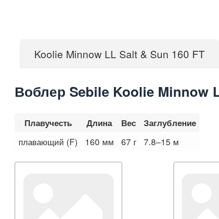
Koolie Minnow LL Salt & Sun 160 FT
Воблер Sebile Koolie Minnow L
Плавучесть
Длина
Вес
Заглубление
плавающий (F)
160 мм
67 г
7.8–15 м