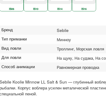
IS06
IS10
IS14
IS16
Бренд
Sebile
Тип приманки
Минноу
Вид ловли
Троллинг, Морская ловля
Для ловли
На щуку, На судака, На с
Способ анимации
Равномерная проводка
Sebile Koolie Minnow LL Salt & Sun — глубинный вобле
рыбалки. Корпус воблера усилен металической пластин
специальной пеной.