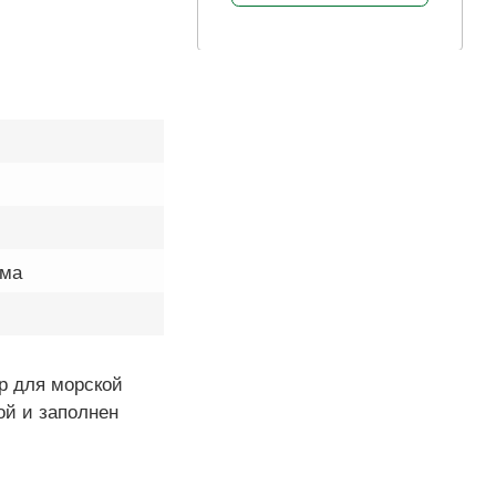
ома
р для морской
ой и заполнен