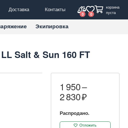
корзина
Доставка
Контакты
пуста
0
0
наряжение
Экипировка
LL Salt & Sun 160 FT
1 950 –
2 830
Распродано.
Отложить