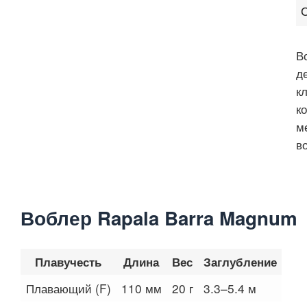
В
д
к
к
м
в
Воблер Rapala Barra Magnum
Плавучесть
Длина
Вес
Заглубление
Плавающий (F)
110 мм
20 г
3.3–5.4 м