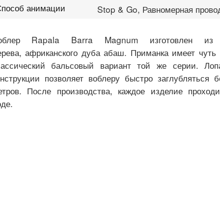
Способ анимации
Stop & Go, Равномерная провод
облер Rapala Barra Magnum изготовлен из 
ерева, африканского дуба абаш. Приманка имеет чуть
лассический бальсовый вариант той же серии. Лоп
онструкции позволяет воблеру быстро заглубляться 
етров. После производства, каждое изделие проходи
оде.