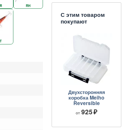
R
RH
С этим товаром
покупают
T
Двухсторонняя
коробка Meiho
Reversible
925
от