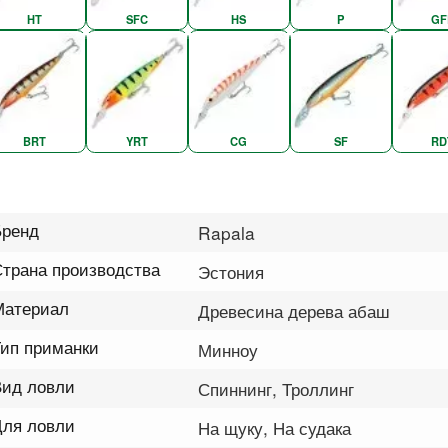
HT
SFC
HS
P
GF
BRT
YRT
CG
SF
RD
Бренд
Rapala
трана производства
Эстония
Материал
Древесина дерева абаш
ип приманки
Минноу
Вид ловли
Спиннинг, Троллинг
Для ловли
На щуку, На судака