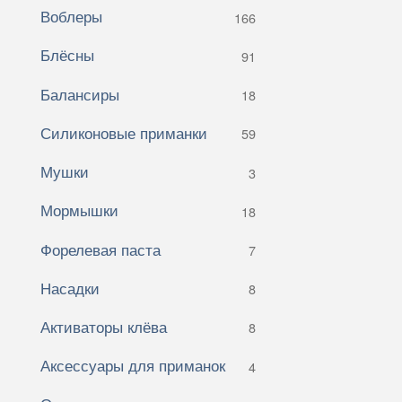
Воблеры
166
Блёсны
91
Балансиры
18
Силиконовые приманки
59
Мушки
3
Мормышки
18
Форелевая паста
7
Насадки
8
Активаторы клёва
8
Аксессуары для приманок
4