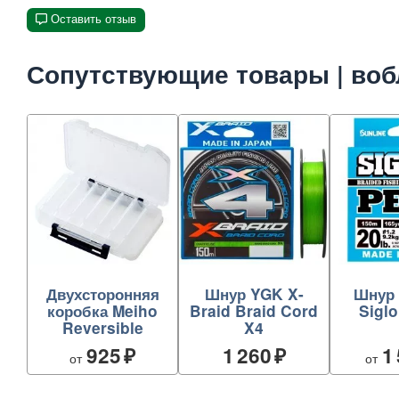
Оставить отзыв
Сопутствующие товары | воб
Двухсторонняя
Шнур YGK X-
Шнур 
коробка Meiho
Braid Braid Cord
Sigl
Reversible
X4
925
1 260
1
от
от