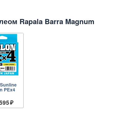
леом Rapala Barra Magnum
Sunline
on PEx4
 595