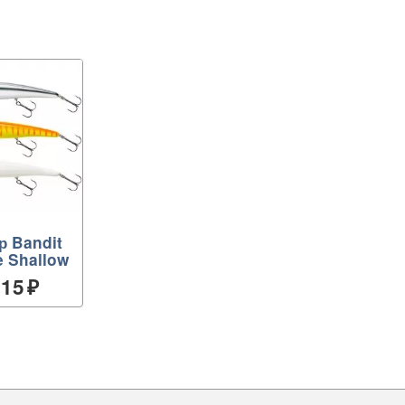
р Bandit
e Shallow
315