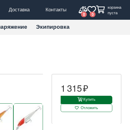
корзина
Доставка
Контакты
пуста
0
0
наряжение
Экипировка
1 315
Купить
Отложить