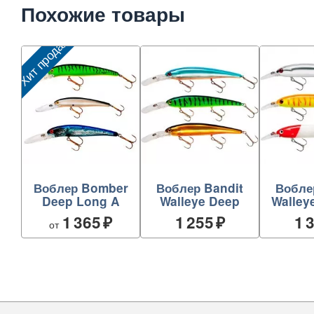
Похожие товары
Хит продаж
Воблер Bomber
Воблер Bandit
Вобле
Deep Long A
Walleye Deep
Walley
1 365
1 255
1 
от