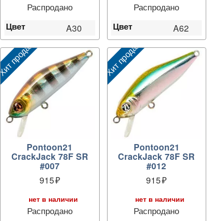
Распродано
Распродано
Цвет
Цвет
A30
A62
ит продаж
Хит продаж
Pontoon21
Pontoon21
CrackJack 78F SR
CrackJack 78F SR
#007
#012
915
915
нет в наличии
нет в наличии
Распродано
Распродано