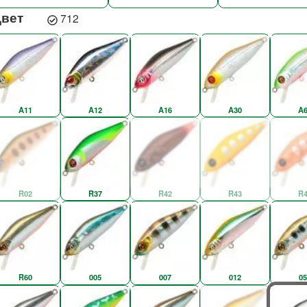
Цвет
712
A11
A12
A16
A30
A6
R02
R37
R42
R43
R4
R60
005
007
012
05