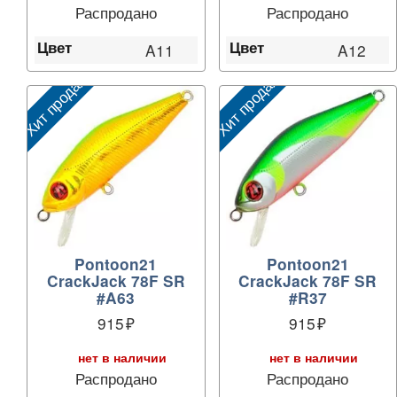
Распродано
Распродано
Цвет
Цвет
A11
A12
Хит продаж
Хит продаж
Pontoon21
Pontoon21
CrackJack 78F SR
CrackJack 78F SR
#A63
#R37
915
915
нет в наличии
нет в наличии
Распродано
Распродано