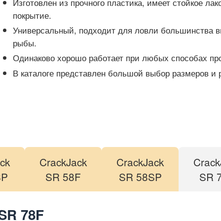
Изготовлен из прочного пластика, имеет стойкое лак
покрытие.
Универсальный, подходит для ловли большинства 
рыбы.
Одинаково хорошо работает при любых способах пр
В каталоге представлен большой выбор размеров и р
ck
CrackJack
CrackJack
Crack
SP
SR 58F
SR 58SP
SR 
SR 78F