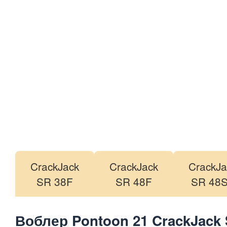
CrackJack
CrackJack
CrackJa
SR 38F
SR 48F
SR 48
Воблер Pontoon 21 CrackJack 