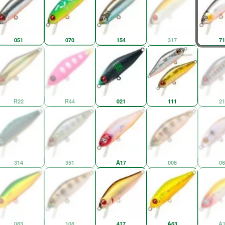
051
070
154
317
71
R22
R44
021
111
21
314
351
A17
008
08
083
108
417
A63
A1