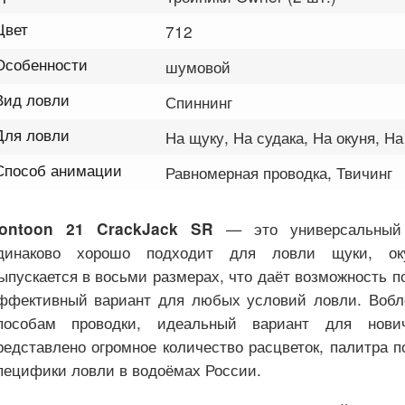
Цвет
712
Особенности
шумовой
Вид ловли
Спиннинг
Для ловли
На щуку, На судака, На окуня, На
Способ анимации
Равномерная проводка, Твичинг
— это универсальный 
ontoon 21 CrackJack SR
динаково хорошо подходит для ловли щуки, ок
ыпускается в восьми размерах, что даёт возможность п
ффективный вариант для любых условий ловли. Вобле
пособам проводки, идеальный вариант для нович
редставлено огромное количество расцветок, палитра п
пецифики ловли в водоёмах России.