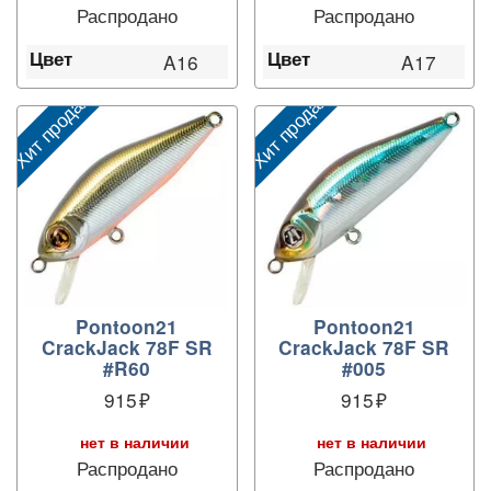
Распродано
Распродано
Цвет
Цвет
A16
A17
Хит продаж
Хит продаж
Х
Pontoon21
Pontoon21
CrackJack 78F SR
CrackJack 78F SR
#R60
#005
915
915
нет в наличии
нет в наличии
Распродано
Распродано