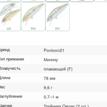
222
R30
R51
Бренд
Pontoon21
Тип приманки
Минноу
Плавучесть
плавающий (F)
Длина
78 мм
Вес
9,6 г
Заглубление
0,7–1 м
Крючки
Тройники Owner (2 шт.)