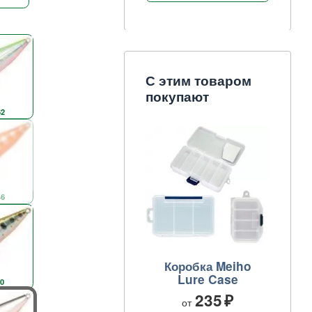
С этим товаром
покупают
2
6
Коробка Meiho
Lure Case
0
235
от