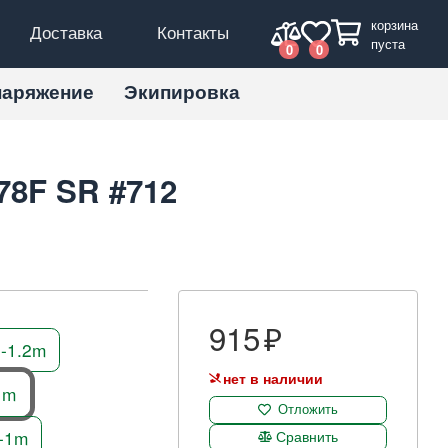
корзина
Доставка
Контакты
пуста
0
0
наряжение
Экипировка
78F SR #712
915
8-1.2m
нет в наличии
1m
Отложить
7-1m
Сравнить