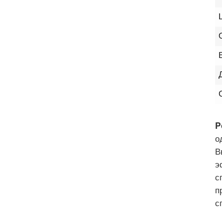
P
о
В
э
с
п
с