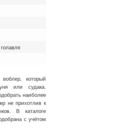
 голавля
воблер, который
уня или судака.
одобрать наиболее
р не прихотлив к
ков. В каталоге
одобрана с учётом