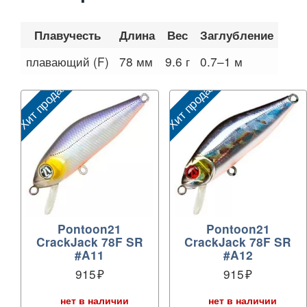
Плавучесть
Длина
Вес
Заглубление
плавающий (F)
78 мм
9.6 г
0.7–1 м
Хит продаж
Хит продаж
Pontoon21
Pontoon21
CrackJack 78F SR
CrackJack 78F SR
#A11
#A12
915
915
нет в наличии
нет в наличии