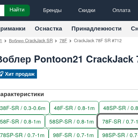
Бренды
Скидки
Оплата
Найти
риманки
Оснастка
Принадлежности
С
1
Воблер CrackJack SR
78F
CrackJack 78F SR #712
Воблер Pontoon21 CrackJack 
Хит продаж
арактеристики
38F-SR / 0.3-0.6m
48F-SR / 0.8-1m
48SP-SR / 0.
58F-SR / 0.8-1m
58SP-SR / 0.8-1m
78F-SR / 0.7-
78SP-SR / 0.7-1m
98F-SR / 0.7-1m
98SP-SR / 0.