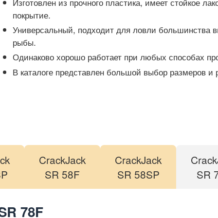
Изготовлен из прочного пластика, имеет стойкое лак
покрытие.
Универсальный, подходит для ловли большинства 
рыбы.
Одинаково хорошо работает при любых способах пр
В каталоге представлен большой выбор размеров и р
ck
CrackJack
CrackJack
Crack
SP
SR 58F
SR 58SP
SR 
SR 78F