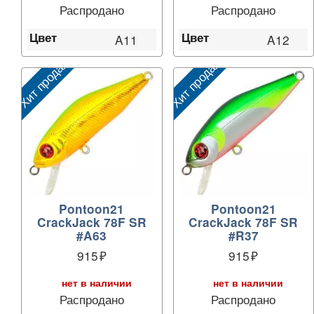
Распродано
Распродано
Цвет
Цвет
A11
A12
Хит продаж
Хит продаж
Pontoon21
Pontoon21
CrackJack 78F SR
CrackJack 78F SR
#A63
#R37
915
915
нет в наличии
нет в наличии
Распродано
Распродано