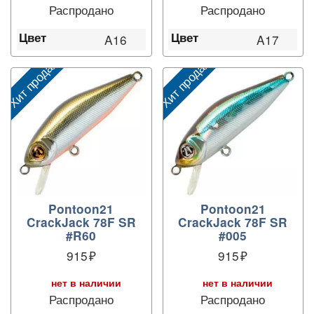
Распродано
Распродано
Цвет
Цвет
A16
A17
Хит продаж
Хит продаж
Х
Pontoon21
Pontoon21
CrackJack 78F SR
CrackJack 78F SR
#R60
#005
915
915
нет в наличии
нет в наличии
Распродано
Распродано