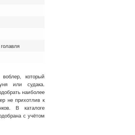
 голавля
воблер, который
уня или судака.
одобрать наиболее
р не прихотлив к
ков. В каталоге
одобрана с учётом