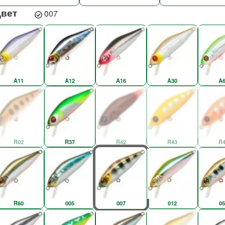
Цвет
007
A11
A12
A16
A30
A6
R02
R37
R42
R43
R4
R60
005
007
012
05