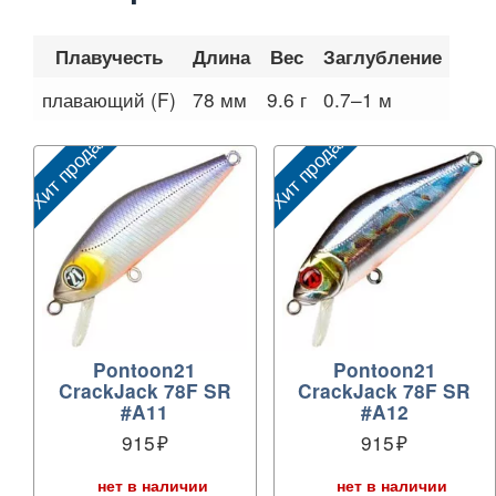
Плавучесть
Длина
Вес
Заглубление
плавающий (F)
78 мм
9.6 г
0.7–1 м
Хит продаж
Хит продаж
Pontoon21
Pontoon21
CrackJack 78F SR
CrackJack 78F SR
#A11
#A12
915
915
нет в наличии
нет в наличии