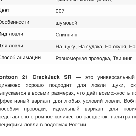
Цвет
007
Особенности
шумовой
Вид ловли
Спиннинг
Для ловли
На щуку, На судака, На окуня, На
Способ анимации
Равномерная проводка, Твичинг
— это универсальный 
ontoon 21 CrackJack SR
динаково хорошо подходит для ловли щуки, ок
ыпускается в восьми размерах, что даёт возможность п
ффективный вариант для любых условий ловли. Вобле
пособам проводки, идеальный вариант для нович
редставлено огромное количество расцветок, палитра п
пецифики ловли в водоёмах России.