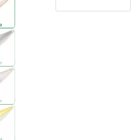
2
1
1
5