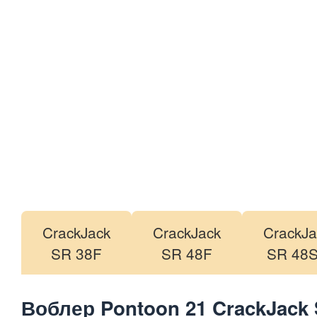
CrackJack
CrackJack
CrackJa
SR 38F
SR 48F
SR 48
Воблер Pontoon 21 CrackJack 