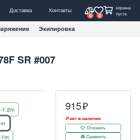
корзина
Доставка
Контакты
пуста
0
0
наряжение
Экипировка
78F SR #007
915
8-1.2m
нет в наличии
1m
Отложить
7-1m
Сравнить