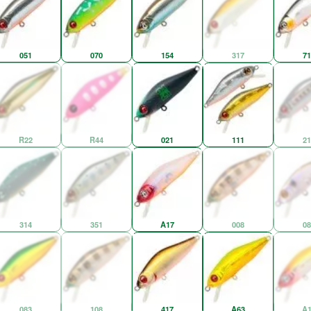
051
070
154
317
71
R22
R44
021
111
21
314
351
A17
008
08
083
108
417
A63
A1