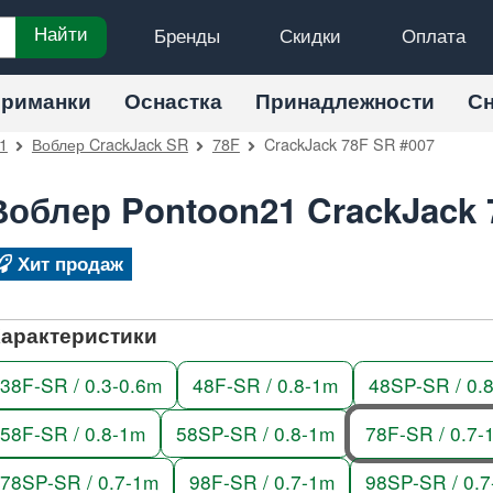
Бренды
Скидки
Оплата
Найти
риманки
Оснастка
Принадлежности
С
1
Воблер CrackJack SR
78F
CrackJack 78F SR #007
Воблер Pontoon21 CrackJack 
Хит продаж
арактеристики
38F-SR / 0.3-0.6m
48F-SR / 0.8-1m
48SP-SR / 0.
58F-SR / 0.8-1m
58SP-SR / 0.8-1m
78F-SR / 0.7-
78SP-SR / 0.7-1m
98F-SR / 0.7-1m
98SP-SR / 0.