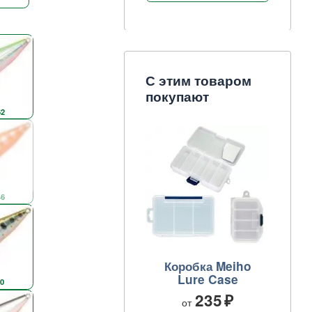
С этим товаром
покупают
2
6
Коробка Meiho
Lure Case
0
235
от