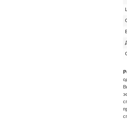
P
о
В
э
с
п
с