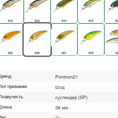
912
913
914
915
9
922
929
951
970
9
Бренд
Pontoon21
Тип приманки
Шэд
Плавучесть
суспендер (SP)
Длина
36 мм
Вес
2 г