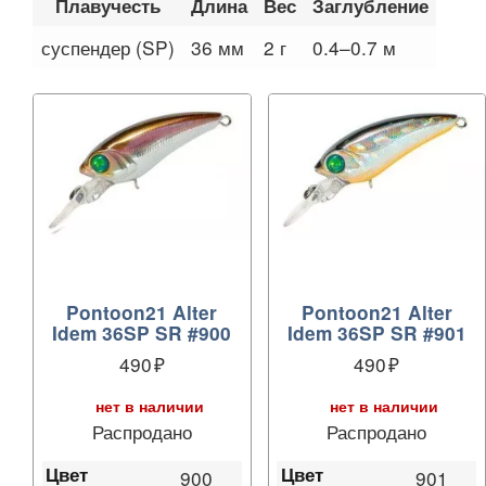
Плавучесть
Длина
Вес
Заглубление
суспендер (SP)
36 мм
2 г
0.4–0.7 м
Pontoon21 Alter
Pontoon21 Alter
Idem 36SP SR #900
Idem 36SP SR #901
490
490
нет в наличии
нет в наличии
Распродано
Распродано
Цвет
Цвет
900
901