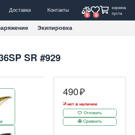
корзина
Доставка
Контакты
пуста
0
0
наряжение
Экипировка
 36SP SR #929
490
нет в наличии
Отложить
Сравнить
07