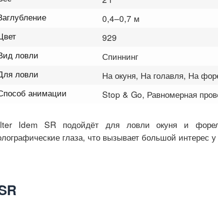
Заглубление
0,4–0,7 м
Цвет
929
Вид ловли
Спиннинг
Для ловли
На окуня, На голавля, На фор
Способ анимации
Stop & Go, Равномерная пров
lter Idem SR подойдёт для ловли окуня и форел
олографические глаза, что вызывает большой интерес у
 SR