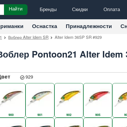
Бренды
Скидки
Оплата
Найти
риманки
Оснастка
Принадлежности
С
1
Воблер Alter Idem SR
Alter Idem 36SP SR #929
Воблер Pontoon21 Alter Idem
Цвет
929
900
901
902
905
9