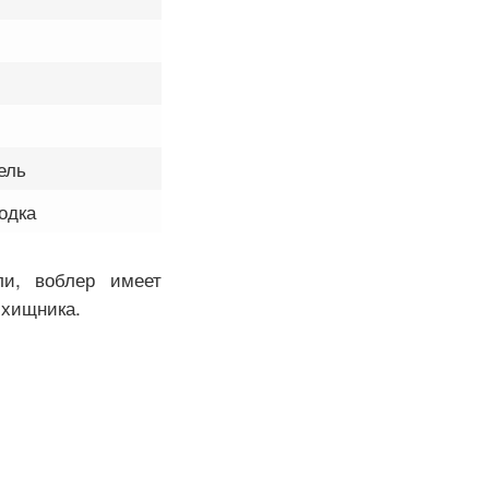
ель
одка
и, воблер имеет
 хищника.