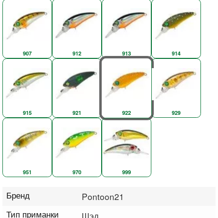
907
912
913
914
915
921
922
929
951
970
999
Бренд
Pontoon21
Тип приманки
Шэд