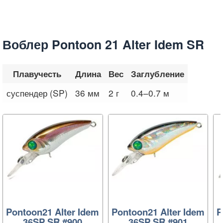
Воблер Pontoon 21 Alter Idem SR
Плавучесть
Длина
Вес
Заглубление
суспендер (SP)
36 мм
2 г
0.4–0.7 м
Pontoon21 Alter Idem
Pontoon21 Alter Idem
P
36SP SR #900
36SP SR #901