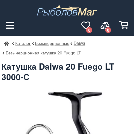
0
0
Каталог
Безынерционные
Daiwa
РыболовМаг
Безынерционная катушка 20 Fuego LT
Катушка Daiwa 20 Fuego LT
3000-C