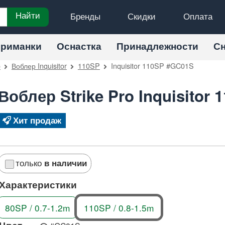
Бренды
Скидки
Оплата
Найти
риманки
Оснастка
Принадлежности
С
o
Воблер Inquisitor
110SP
Inquisitor 110SP #GC01S
Воблер Strike Pro Inquisitor
Хит продаж
только
в наличии
Характеристики
80SP / 0.7-1.2m
110SP / 0.8-1.5m