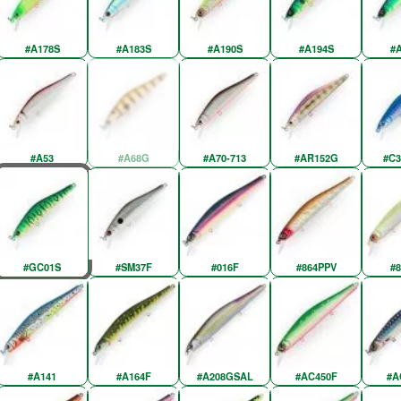
#A178S
#A183S
#A190S
#A194S
#
#A53
#A68G
#A70-713
#AR152G
#C3
#GC01S
#SM37F
#016F
#864PPV
#
#A141
#A164F
#A208GSAL
#AC450F
#A