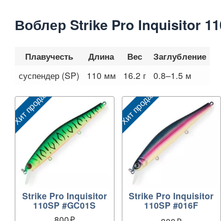
Воблер Strike Pro Inquisitor 1
Плавучесть
Длина
Вес
Заглубление
суспендер (SP)
110 мм
16.2 г
0.8–1.5 м
Хит продаж
Хит продаж
Strike Pro Inquisitor
Strike Pro Inquisitor
110SP #GC01S
110SP #016F
800