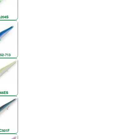
A204S
52-713
866ES
C501F