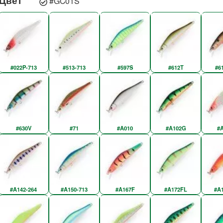
Цвет
#GC01S
#022P-713
#513-713
#597S
#612T
#6
#630V
#71
#A010
#A102G
#
#A142-264
#A150-713
#A167F
#A172FL
#A