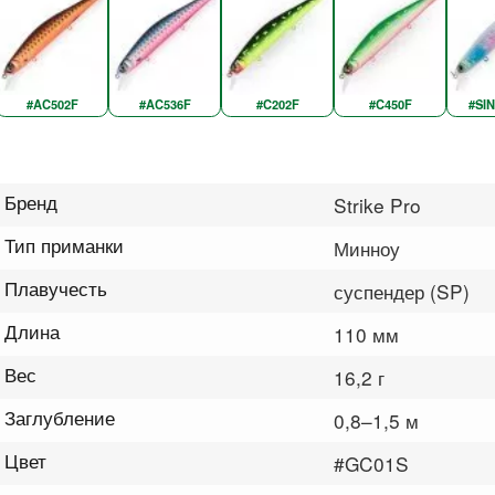
#AC502F
#AC536F
#C202F
#C450F
#SI
Бренд
Strike Pro
Тип приманки
Минноу
Плавучесть
суспендер (SP)
Длина
110 мм
Вес
16,2 г
Заглубление
0,8–1,5 м
Цвет
#GC01S