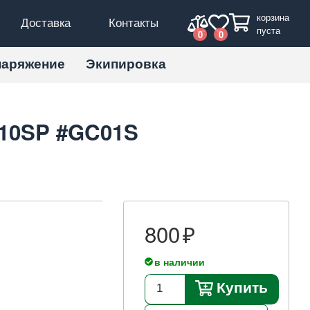
корзина
Доставка
Контакты
пуста
0
0
наряжение
Экипировка
 110SP #GC01S
800
в наличии
Купить