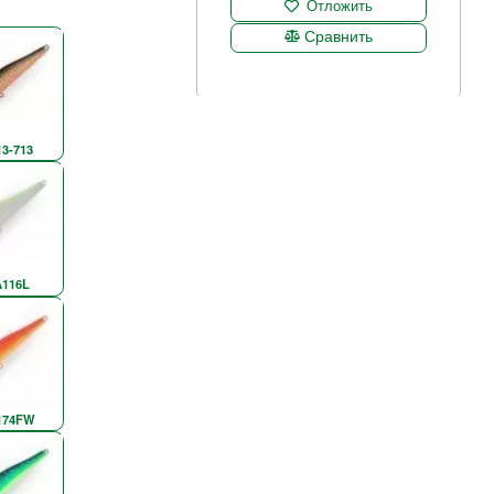
Отложить
Сравнить
13-713
A116L
174FW