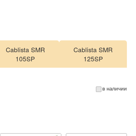
Cablista SMR
Cablista SMR
105SP
125SP
в наличии