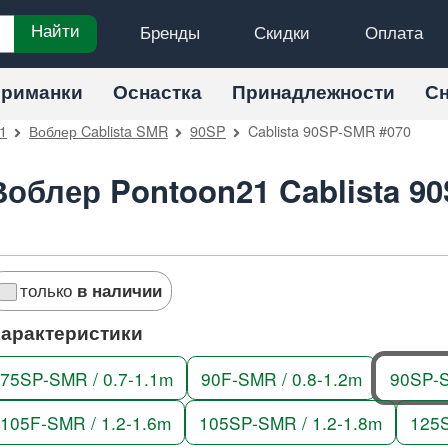
Бренды
Скидки
Оплата
Найти
риманки
Оснастка
Принадлежности
С
1
Воблер Cablista SMR
90SP
Cablista 90SP-SMR #070
Воблер Pontoon21 Cablista 9
только
в наличии
арактеристики
75SP-SMR / 0.7-1.1m
90F-SMR / 0.8-1.2m
90SP-S
105F-SMR / 1.2-1.6m
105SP-SMR / 1.2-1.8m
125S