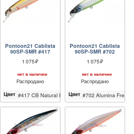
Pontoon21 Cablista
Pontoon21 Cablista
90SP-SMR #417
90SP-SMR #702
1 075
1 075
нет в наличии
нет в наличии
Распродано
Распродано
Цвет
Цвет
ver Amago
#417 CB Natural Brown
#702 Alumina Fresh 