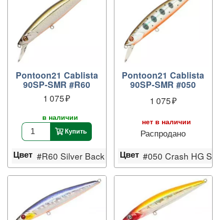
Pontoon21 Cablista
Pontoon21 Cablista
90SP-SMR #R60
90SP-SMR #050
1 075
1 075
в наличии
нет в наличии
Распродано
Купить
Цвет
Цвет
#050 Crash HG Sil
artreuse
#R60 Silver Back OB