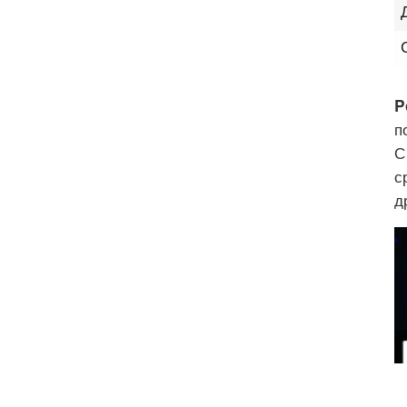
P
п
С
с
д