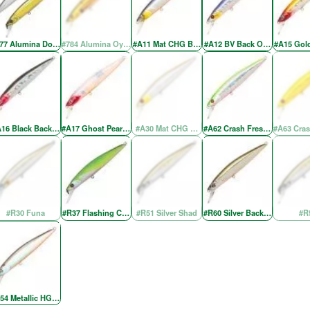
77 Alumina Doublet-2
#784 Alumina Oyanirami
#A11 Mat CHG BV Back OB
#A12 BV Back OB RE
#A15 Gol
16 Black Back Red Head
#A17 Ghost Pearl Red Head
#A30 Mat CHG Wakasaki RE
#A62 Crash Fresh Chartreuse 
#A63 Cras
#R30 Funa
#R37 Flashing Chartreuse
#R51 Silver Shad
#R60 Silver Back OB
#R
54 Metallic HG Wakasagi OB