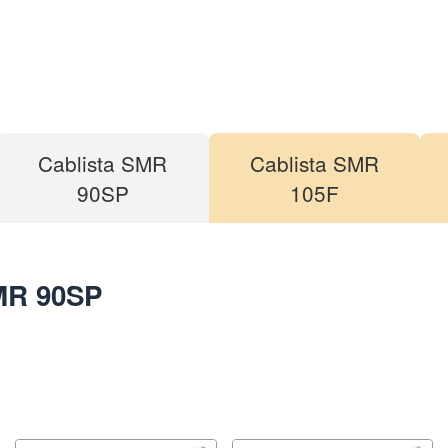
Cablista SMR
Cablista SMR
90SP
105F
MR 90SP