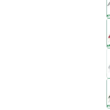
#7
#A
#1