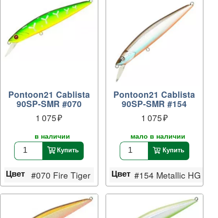
Pontoon21 Cablista
Pontoon21 Cablista
90SP-SMR #070
90SP-SMR #154
1 075
1 075
в наличии
мало в наличии
Купить
Купить
Цвет
Цвет
ilver & Black OB RE
#070 Fire Tiger
#154 Metallic HG Wa