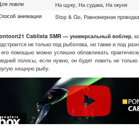
Для ловли
На щуку, На судака, На окуня
Способ анимации
Stop & Go, Равномерная проводка
, к
ontoon21 Cablista SMR — универсальный воблер
одстроится не только под рыболова, но также и под раз
 его помощью можно успешно облавливать практически
редней полосы, если нужно, он будет ловить не только
ругую хищную рыбу.