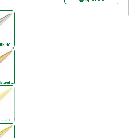
llic HG Silver & Black OB RE
atural Brown
er
mina Gold Chartreuse