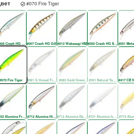
Цвет
#070 Fire Tiger
005 Crash HG Wakasagi
#007 Crash HG Gill
#012 Wakasagi HM
#050 Crash HG Silver Amago
#051 Meta
#070 Fire Tiger
#081 G thread Fin Shad
#083 Gold Green
#351 Natural Yamame YE
#417 CB N
702 Alumina Fresh Green SH
#712 Alumina Higenaga
#713 Alumina Ebony Yamame
#721 Alumina Ivory Back Silv
#773 Alu