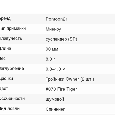
Бренд
Pontoon21
Тип приманки
Минноу
Плавучесть
суспендер (SP)
Длина
90 мм
Вес
8,3 г
Заглубление
0,8–1,3 м
Крючки
Тройники Owner (2 шт.)
Цвет
#070 Fire Tiger
Особенности
шумовой
Вид ловли
Спиннинг