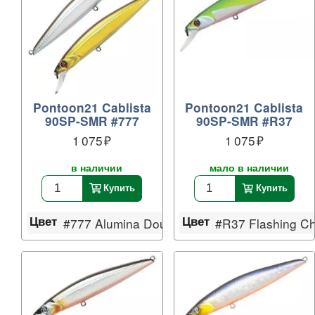
Pontoon21 Cablista
Pontoon21 Cablista
90SP-SMR #777
90SP-SMR #R37
1 075
1 075
в наличии
мало в наличии
Купить
Купить
Цвет
Цвет
#777 Alumina Doublet-2
#R37 Flashing Ch