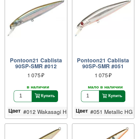
Pontoon21 Cablista
Pontoon21 Cablista
90SP-SMR #012
90SP-SMR #051
1 075
1 075
в наличии
мало в наличии
Купить
Купить
Цвет
Цвет
ll
#012 Wakasagi HM
#051 Metallic HG S