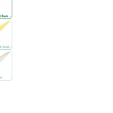
d Back Red Head
Silver
h Gold Chartreuse Re
51