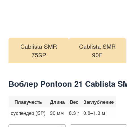
Cablista SMR
Cablista SMR
75SP
90F
Воблер Pontoon 21 Cablista S
Плавучесть
Длина
Вес
Заглубление
суспендер (SP)
90 мм
8.3 г
0.8–1.3 м