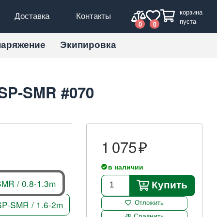
корзина
Доставка
Контакты
пуста
0
0
наряжение
Экипировка
0SP-SMR #070
1 075
в наличии
MR / 0.8-1.3m
Купить
P-SMR / 1.6-2m
Отложить
Сравнить