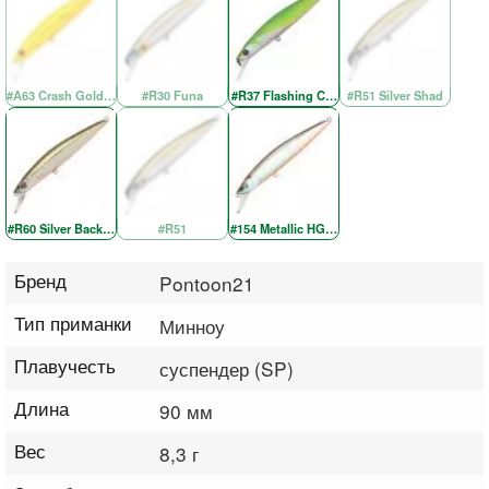
#A63 Crash Gold Chartreuse Re
#R30 Funa
#R37 Flashing Chartreuse
#R51 Silver Shad
#R60 Silver Back OB
#R51
#154 Metallic HG Wakasagi OB
Бренд
Pontoon21
Тип приманки
Минноу
Плавучесть
суспендер (SP)
Длина
90 мм
Вес
8,3 г