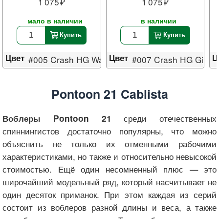
1 075
1 075
мало в наличии
в наличии
Купить
Купить
Цвет
Цвет
Ц
#005 Crash HG Wakasagi
#007 Crash HG Gill
Pontoon 21 Cablista
среди отечественных
Воблеры Pontoon 21
спиннингистов достаточно популярны, что можно
объяснить не только их отменными рабочими
характеристиками, но также и относительно невысокой
стоимостью. Ещё один несомненный плюс — это
широчайший модельный ряд, который насчитывает не
один десяток приманок. При этом каждая из серий
состоит из воблеров разной длины и веса, а также