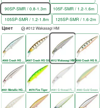
90SP-SMR / 0.8-1.3m
105F-SMR / 1.2-1.6m
105SP-SMR / 1.2-1.8m
125SP-SMR / 1.6-2m
Цвет
#012 Wakasagi HM
#005 Crash HG Wakasagi
#007 Crash HG Gill
#012 Wakasagi HM
#050 Crash HG Silver Am
#051 Metallic HG Silver & Black OB RE
#070 Fire Tiger
#081 G thread Fin Shad
#083 Gold Green