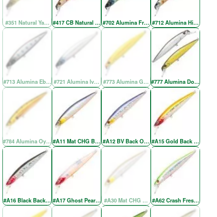
#351 Natural Yamame YE
#417 CB Natural Brown
#702 Alumina Fresh Green SH
#712 Alumina Higenaga
#713 Alumina Ebony Yamame
#721 Alumina Ivory Back Silver
#773 Alumina Gold Chartreuse
#777 Alumina Doublet-2
#784 Alumina Oyanirami
#A11 Mat CHG BV Back OB
#A12 BV Back OB RE
#A15 Gold Back Red Hea
#A16 Black Back Red Head
#A17 Ghost Pearl Red Head
#A30 Mat CHG Wakasaki RE
#A62 Crash Fresh Chartre