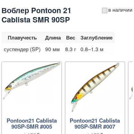
Воблер Pontoon 21
в наличии
Cablista SMR 90SP
Плавучесть
Длина
Вес
Заглубление
суспендер (SP)
90 мм
8.3 г
0.8–1.3 м
Pontoon21 Cablista
Pontoon21 Cablista
90SP-SMR #005
90SP-SMR #007