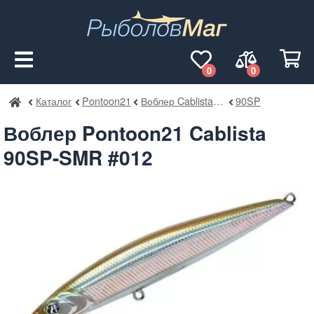
0
0
Каталог
Pontoon21
Воблер Cablista SMR
90SP
РыболовМаг
Воблер Pontoon21 Cablista
90SP-SMR #012