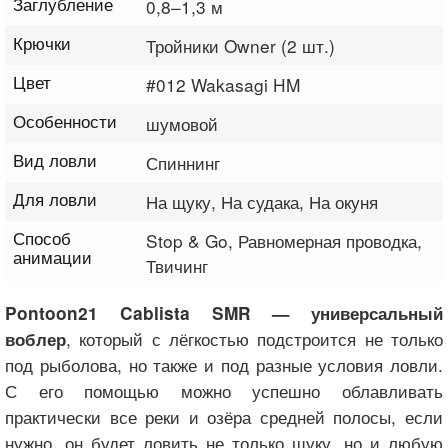
Заглубление
0,8–1,3 м
Крючки
Тройники Owner (2 шт.)
Цвет
#012 Wakasagi HM
Особенности
шумовой
Вид ловли
Спиннинг
Для ловли
На щуку, На судака, На окуня
Способ
Stop & Go, Равномерная проводка,
анимации
Твичинг
Pontoon21 Cablista SMR — универсальный
, который с лёгкостью подстроится не только
воблер
под рыболова, но также и под разные условия ловли.
С его помощью можно успешно облавливать
практически все реки и озёра средней полосы, если
нужно, он будет ловить не только щуку, но и любую