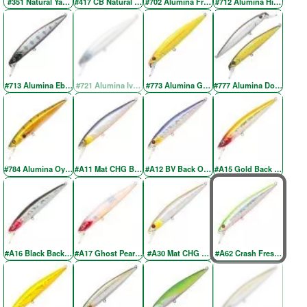
#351 Natural Yamame YE
#417 CB Natural Brown
#702 Alumina Fresh Green SH
#712 Alumina Higenaga
#713 Alumina Ebony Yamame
#721 Alumina Ivory Back Silver
#773 Alumina Gold Chartreuse
#777 Alumina Doublet-2
#784 Alumina Oyanirami
#A11 Mat CHG BV Back OB
#A12 BV Back OB RE
#A15 Gold Back Red Hea
#A16 Black Back Red Head
#A17 Ghost Pearl Red Head
#A30 Mat CHG Wakasaki RE
#A62 Crash Fresh Chartre