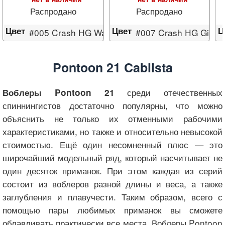
Распродано
Распродано
Цвет
Цвет
Ц
#005 Crash HG Wakasagi
#007 Crash HG Gill
Pontoon 21 Cablista
среди отечественных
Воблеры Pontoon 21
спиннингистов достаточно популярны, что можно
объяснить не только их отменными рабочими
характеристиками, но также и относительно невысокой
стоимостью. Ещё один несомненный плюс — это
широчайший модельный ряд, который насчитывает не
один десяток приманок. При этом каждая из серий
состоит из воблеров разной длины и веса, а также
заглубления и плавучести. Таким образом, всего с
помощью пары любимых приманок вы сможете
облавливать практически все места. Воблеры Pontoon