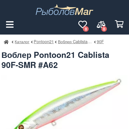
0
0
Каталог
Pontoon21
Воблер Cablista SMR
90F
РыболовМаг
Воблер Pontoon21 Cablista
90F-SMR #A62