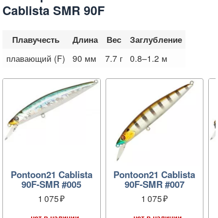
Cablista SMR 90F
Плавучесть
Длина
Вес
Заглубление
плавающий (F)
90 мм
7.7 г
0.8–1.2 м
Pontoon21 Cablista
Pontoon21 Cablista
90F-SMR #005
90F-SMR #007
1 075
1 075
нет в наличии
нет в наличии