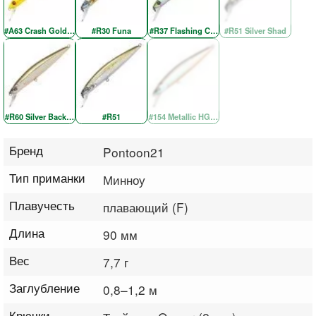
#A63 Crash Gold Chartreuse Re
#R30 Funa
#R37 Flashing Chartreuse
#R51 Silver Shad
#R60 Silver Back OB
#R51
#154 Metallic HG Wakasagi OB
Бренд
Pontoon21
Тип приманки
Минноу
Плавучесть
плавающий (F)
Длина
90 мм
Вес
7,7 г
Заглубление
0,8–1,2 м
Крючки