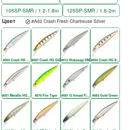
105SP-SMR / 1.2-1.8m
125SP-SMR / 1.6-2m
Цвет
#A62 Crash Fresh Chartreuse Silver
#005 Crash HG Wakasagi
#007 Crash HG Gill
#012 Wakasagi HM
#050 Crash HG Silver Am
#051 Metallic HG Silver & Black OB RE
#070 Fire Tiger
#081 G thread Fin Shad
#083 Gold Green