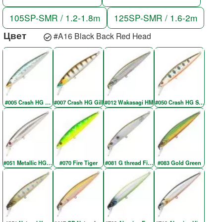
105SP-SMR / 1.2-1.8m
125SP-SMR / 1.6-2m
Цвет
#A16 Black Back Red Head
#005 Crash HG Wakasagi
#007 Crash HG Gill
#012 Wakasagi HM
#050 Crash HG Silver Am
#051 Metallic HG Silver & Black OB RE
#070 Fire Tiger
#081 G thread Fin Shad
#083 Gold Green