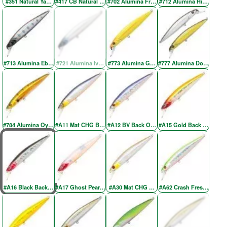
#351 Natural Yamame YE
#417 CB Natural Brown
#702 Alumina Fresh Green SH
#712 Alumina Higenaga
#713 Alumina Ebony Yamame
#721 Alumina Ivory Back Silver
#773 Alumina Gold Chartreuse
#777 Alumina Doublet-2
#784 Alumina Oyanirami
#A11 Mat CHG BV Back OB
#A12 BV Back OB RE
#A15 Gold Back Red Hea
#A16 Black Back Red Head
#A17 Ghost Pearl Red Head
#A30 Mat CHG Wakasaki RE
#A62 Crash Fresh Chartre