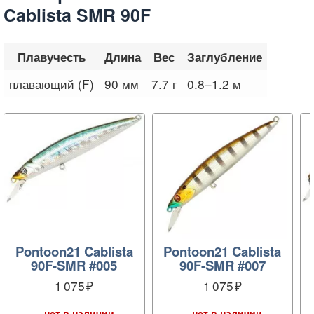
Cablista SMR 90F
Плавучесть
Длина
Вес
Заглубление
плавающий (F)
90 мм
7.7 г
0.8–1.2 м
Pontoon21 Cablista
Pontoon21 Cablista
90F-SMR #005
90F-SMR #007
1 075
1 075
нет в наличии
нет в наличии