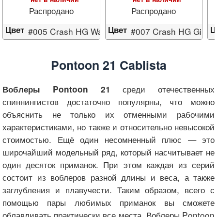
Распродано
Распродано
Цвет
Цвет
Ц
#005 Crash HG Wakasagi
#007 Crash HG Gill
Pontoon 21 Cablista
среди отечественных
Воблеры Pontoon 21
спиннингистов достаточно популярны, что можно
объяснить не только их отменными рабочими
характеристиками, но также и относительно невысокой
стоимостью. Ещё один несомненный плюс — это
широчайший модельный ряд, который насчитывает не
один десяток приманок. При этом каждая из серий
состоит из воблеров разной длины и веса, а также
заглубления и плавучести. Таким образом, всего с
помощью пары любимых приманок вы сможете
облавливать практически все места. Воблеры Pontoon