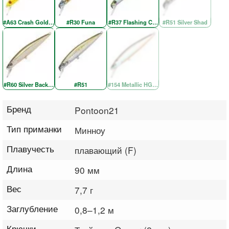
#A63 Crash Gold Chartreuse Re
#R30 Funa
#R37 Flashing Chartreuse
#R51 Silver Shad
#R60 Silver Back OB
#R51
#154 Metallic HG Wakasagi OB
Бренд
Pontoon21
Тип приманки
Минноу
Плавучесть
плавающий (F)
Длина
90 мм
Вес
7,7 г
Заглубление
0,8–1,2 м
Крючки