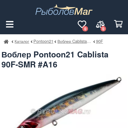
0
0
Каталог
Pontoon21
Воблер Cablista SMR
90F
РыболовМаг
Воблер Pontoon21 Cablista
90F-SMR #A16