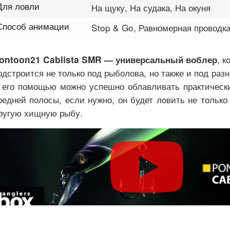
Для ловли
На щуку, На судака, На окуня
Способ анимации
Stop & Go, Равномерная проводка
, к
ontoon21 Cablista SMR — универсальный воблер
одстроится не только под рыболова, но также и под раз
 его помощью можно успешно облавливать практически
редней полосы, если нужно, он будет ловить не только
ругую хищную рыбу.