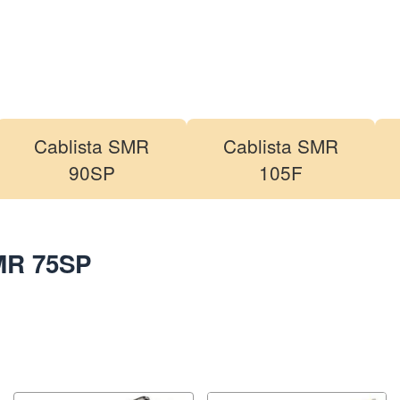
Cablista SMR
Cablista SMR
90SP
105F
MR 75SP