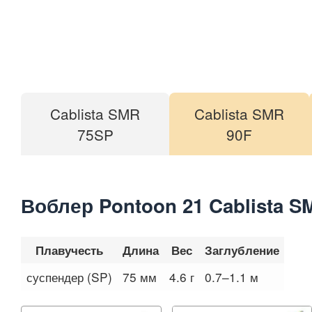
Cablista SMR
Cablista SMR
75SP
90F
Воблер Pontoon 21 Cablista S
Плавучесть
Длина
Вес
Заглубление
суспендер (SP)
75 мм
4.6 г
0.7–1.1 м