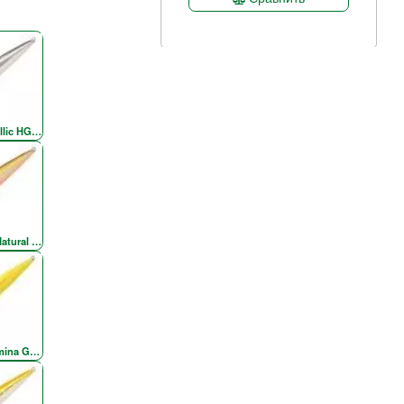
llic HG Silver & Black OB RE
atural Brown
er
mina Gold Chartreuse