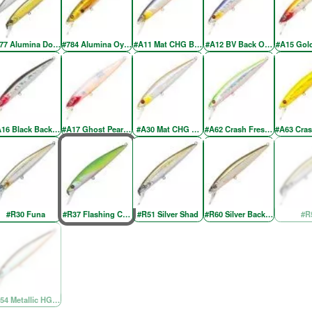
77 Alumina Doublet-2
#784 Alumina Oyanirami
#A11 Mat CHG BV Back OB
#A12 BV Back OB RE
#A15 Gol
16 Black Back Red Head
#A17 Ghost Pearl Red Head
#A30 Mat CHG Wakasaki RE
#A62 Crash Fresh Chartreuse 
#A63 Cras
#R30 Funa
#R37 Flashing Chartreuse
#R51 Silver Shad
#R60 Silver Back OB
#R
54 Metallic HG Wakasagi OB