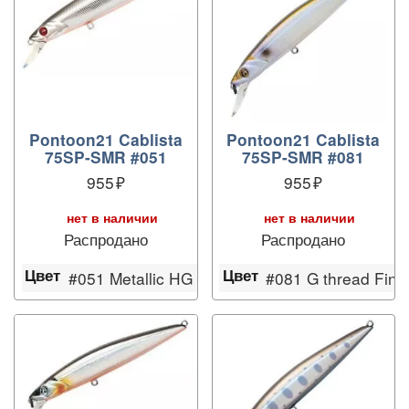
Pontoon21 Cablista
Pontoon21 Cablista
75SP-SMR #051
75SP-SMR #081
955
955
нет в наличии
нет в наличии
Распродано
Распродано
Цвет
Цвет
ilver Amago
#051 Metallic HG Silver & Black OB RE
#081 G thread Fin 