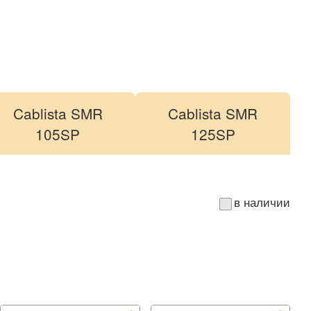
Cablista SMR
Cablista SMR
105SP
125SP
в наличии