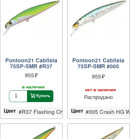
Pontoon21 Cablista
Pontoon21 Cablista
75SP-SMR #R37
75SP-SMR #005
955
955
в наличии
нет в наличии
Распродано
Купить
Цвет
Цвет
#005 Crash HG Waka
hartreuse Silver
#R37 Flashing Chartreuse