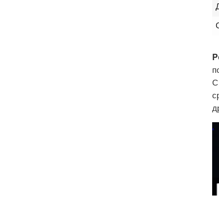
P
п
С
с
д