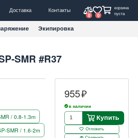
корзина
Доставка
Контакты
пуста
0
0
наряжение
Экипировка
5SP-SMR #R37
955
в наличии
MR / 0.8-1.3m
Купить
P-SMR / 1.6-2m
Отложить
Сравнить