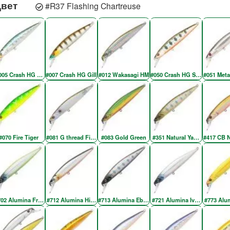
Цвет
#R37 Flashing Chartreuse
005 Crash HG Wakasagi
#007 Crash HG Gill
#012 Wakasagi HM
#050 Crash HG Silver Amago
#051 Meta
#070 Fire Tiger
#081 G thread Fin Shad
#083 Gold Green
#351 Natural Yamame YE
#417 CB N
702 Alumina Fresh Green SH
#712 Alumina Higenaga
#713 Alumina Ebony Yamame
#721 Alumina Ivory Back Silv
#773 Alu