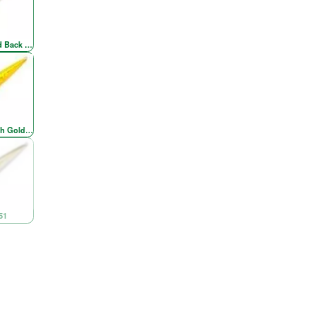
d Back Red Head
Silver
h Gold Chartreuse Re
51