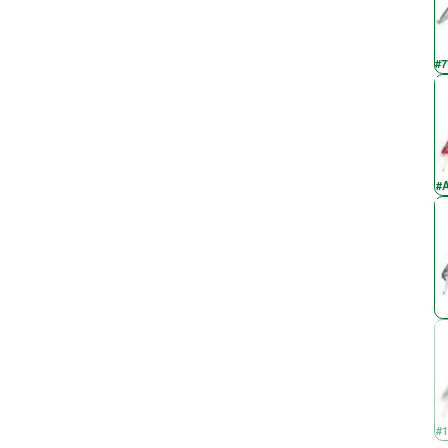
#7
#A
#1