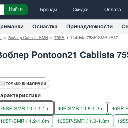
Бренды
Скидки
Оплата
Найти
риманки
Оснастка
Принадлежности
С
1
Воблер Cablista SMR
75SP
Cablista 75SP-SMR #R37
Воблер Pontoon21 Cablista 7
только
в наличии
арактеристики
75SP-SMR / 0.7-1.1m
90F-SMR / 0.8-1.2m
90SP-S
105F-SMR / 1.2-1.6m
105SP-SMR / 1.2-1.8m
125S