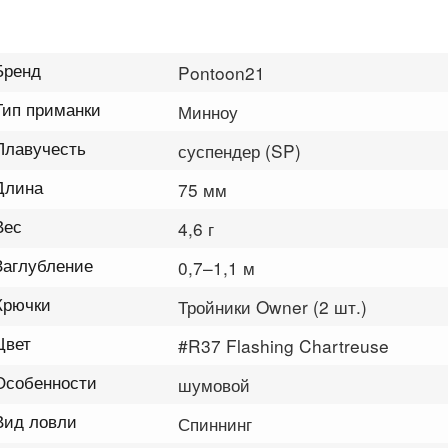
Бренд
Pontoon21
Тип приманки
Минноу
Плавучесть
суспендер (SP)
Длина
75 мм
Вес
4,6 г
Заглубление
0,7–1,1 м
Крючки
Тройники Owner (2 шт.)
Цвет
#R37 Flashing Chartreuse
Особенности
шумовой
Вид ловли
Спиннинг