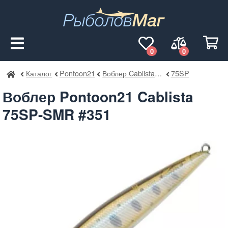
0
0
Каталог
Pontoon21
Воблер Cablista SMR
75SP
РыболовМаг
Воблер Pontoon21 Cablista
75SP-SMR #351