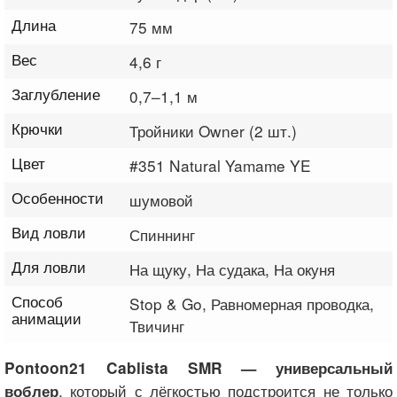
Длина
75 мм
Вес
4,6 г
Заглубление
0,7–1,1 м
Крючки
Тройники Owner (2 шт.)
Цвет
#351 Natural Yamame YE
Особенности
шумовой
Вид ловли
Спиннинг
Для ловли
На щуку, На судака, На окуня
Способ
Stop & Go, Равномерная проводка,
анимации
Твичинг
Pontoon21 Cablista SMR — универсальный
, который с лёгкостью подстроится не только
воблер