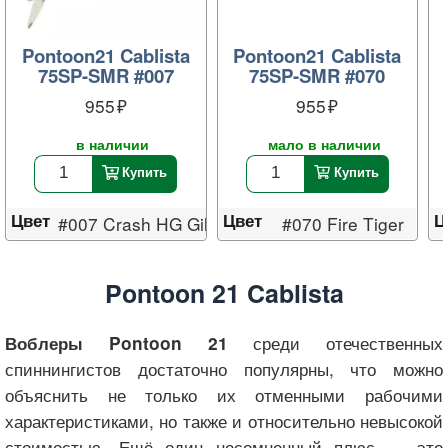
Pontoon21 Cablista
Pontoon21 Cablista
75SP-SMR #007
75SP-SMR #070
955
955
в наличии
мало в наличии
Купить
Купить
Цвет
Цвет
Ц
#007 Crash HG Gill
#070 Fire Tiger
Pontoon 21 Cablista
среди отечественных
Воблеры Pontoon 21
спиннингистов достаточно популярны, что можно
объяснить не только их отменными рабочими
характеристиками, но также и относительно невысокой
стоимостью. Ещё один несомненный плюс — это