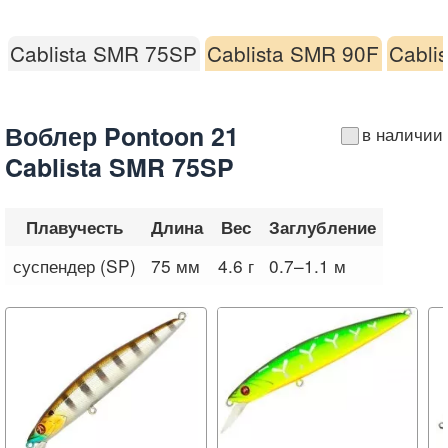
Cablista SMR 75SP
Cablista SMR 90F
Cabli
Воблер Pontoon 21
в наличии
Cablista SMR 75SP
Плавучесть
Длина
Вес
Заглубление
суспендер (SP)
75 мм
4.6 г
0.7–1.1 м