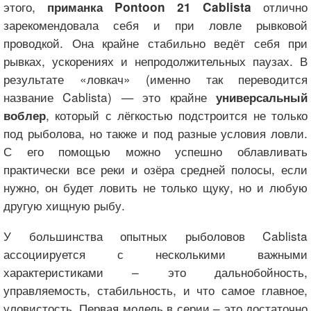
этого,
отлично
приманка Pontoon 21 Cablista
зарекомендовала себя и при ловле рывковой
проводкой. Она крайне стабильно ведёт себя при
рывках, ускорениях и непродолжительных паузах. В
результате «ловкач» (именно так переводится
название Cablista) — это крайне
универсальный
, который с лёгкостью подстроится не только
воблер
под рыболова, но также и под разные условия ловли.
С его помощью можно успешно облавливать
практически все реки и озёра средней полосы, если
нужно, он будет ловить не только щуку, но и любую
другую хищную рыбу.
У большинства опытных рыболовов Cablista
ассоциируется с несколькими важными
характеристиками – это дальнобойность,
управляемость, стабильность, и что самое главное,
уловистость. Первая модель в серии – это достаточно