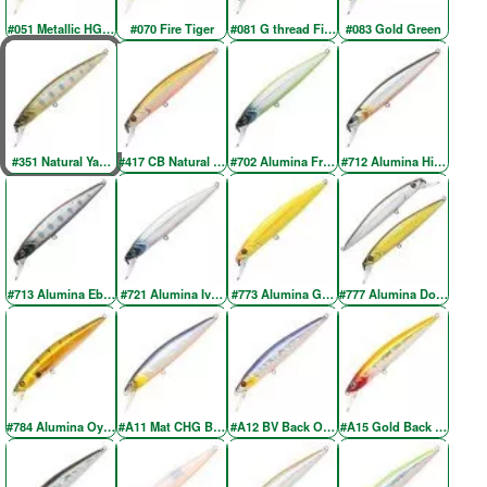
#051 Metallic HG Silver & Black OB RE
#070 Fire Tiger
#081 G thread Fin Shad
#083 Gold Green
#351 Natural Yamame YE
#417 CB Natural Brown
#702 Alumina Fresh Green SH
#712 Alumina Higenaga
#713 Alumina Ebony Yamame
#721 Alumina Ivory Back Silver
#773 Alumina Gold Chartreuse
#777 Alumina Doublet-2
#784 Alumina Oyanirami
#A11 Mat CHG BV Back OB
#A12 BV Back OB RE
#A15 Gold Back Red Hea