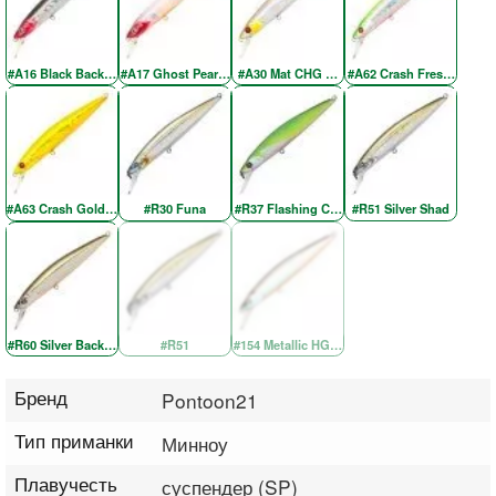
#A16 Black Back Red Head
#A17 Ghost Pearl Red Head
#A30 Mat CHG Wakasaki RE
#A62 Crash Fresh Chartre
#A63 Crash Gold Chartreuse Re
#R30 Funa
#R37 Flashing Chartreuse
#R51 Silver Shad
#R60 Silver Back OB
#R51
#154 Metallic HG Wakasagi OB
Бренд
Pontoon21
Тип приманки
Минноу
Плавучесть
суспендер (SP)