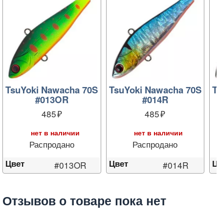
TsuYoki Nawacha 70S
TsuYoki Nawacha 70S
T
#013OR
#014R
485
485
нет в наличии
нет в наличии
Распродано
Распродано
Цвет
Цвет
Ц
#013OR
#014R
Отзывов о товаре пока нет