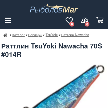
0
0
Каталог
Воблеры
TsuYoki
Раттлин Nawacha
РыболовМаг
Раттлин TsuYoki Nawacha 70S
#014R