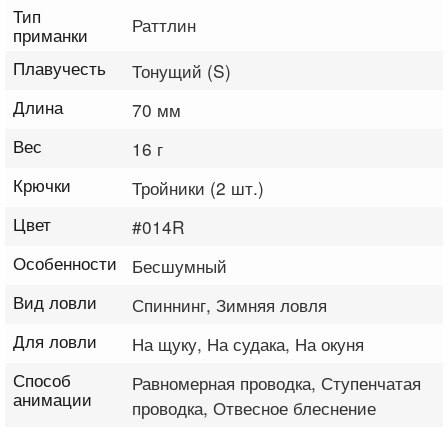
Тип
Раттлин
приманки
Плавучесть
Тонущий (S)
Длина
70 мм
Вес
16 г
Крючки
Тройники (2 шт.)
Цвет
#014R
Особенности
Бесшумный
Вид ловли
Спиннинг, Зимняя ловля
Для ловли
На щуку, На судака, На окуня
Способ
Равномерная проводка, Ступенчатая
анимации
проводка, Отвесное блеснение