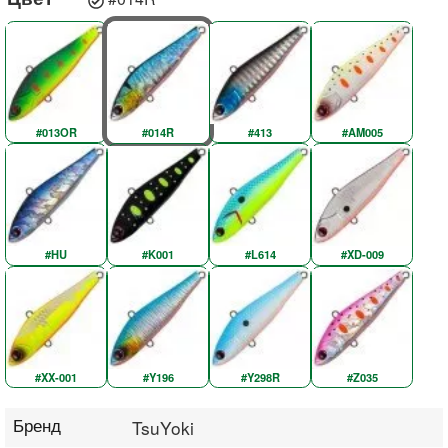
#013OR
#014R
#413
#AM005
#HU
#K001
#L614
#XD-009
#XX-001
#Y196
#Y298R
#Z035
Бренд
TsuYoki