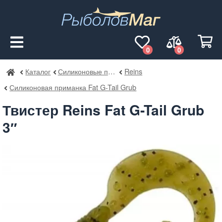
0
0
Каталог
Силиконовые приманки
Reins
РыболовМаг
Силиконовая приманка Fat G-Tail Grub
Твистер Reins Fat G-Tail Grub
3″