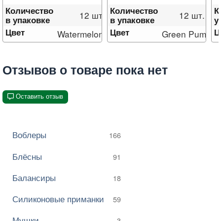
Количество
Количество
К
12 шт.
12 шт.
в упаковке
в упаковке
у
Цвет
Цвет
Ц
Watermelon Seed
Green Pumpki
Отзывов о товаре пока нет
Оставить отзыв
Воблеры
166
Блёсны
91
Балансиры
18
Силиконовые приманки
59
Мушки
3