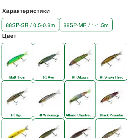
Характеристики
88SP-SR / 0.5-0.8m
88SP-MR / 1-1.5m
Цвет
Matt Tiger
Rt Ayu
Rt Oikawa
Rt Snake Head
Rt Ugui
Rt Wakasagi
Albino Chartreuse Piraruku
Black Piraruku