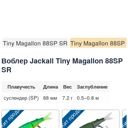
Tiny Magallon 88SP SR
Tiny Magallon 88SP
Воблер Jackall Tiny Magallon 88SP
SR
Плавучесть
Длина
Вес
Заглубление
суспендер (SP)
88 мм
7.2 г
0.5–0.8 м
Хит продаж
Хит продаж
Хит