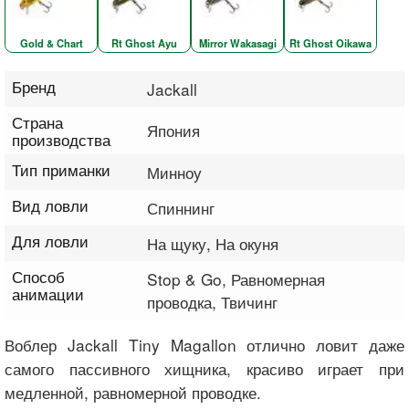
Gold & Chart
Rt Ghost Ayu
Mirror Wakasagi
Rt Ghost Oikawa
Бренд
Jackall
Страна
Япония
производства
Тип приманки
Минноу
Вид ловли
Спиннинг
Для ловли
На щуку, На окуня
Способ
Stop & Go, Равномерная
анимации
проводка, Твичинг
Воблер Jackall Tiny Magallon отлично ловит даже
самого пассивного хищника, красиво играет при
медленной, равномерной проводке.