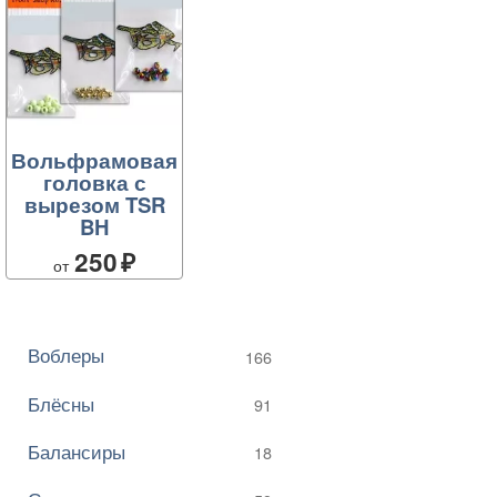
Вольфрамовая
головка с
вырезом TSR
BH
250
от
Воблеры
166
Блёсны
91
Балансиры
18