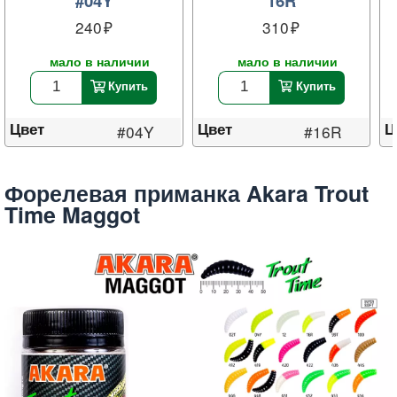
#04Y
16R
240
310
мало в наличии
мало в наличии
Купить
Купить
Цвет
Цвет
Ц
#04Y
#16R
Форелевая приманка Akara Trout
Time Maggot