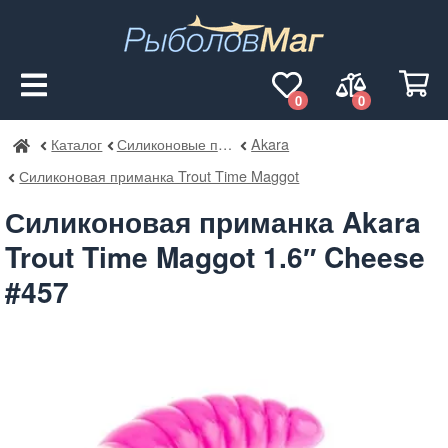
0
0
Каталог
Силиконовые приманки
Akara
РыболовМаг
Силиконовая приманка Trout Time Maggot
Силиконовая приманка Akara
Trout Time Maggot 1.6″ Cheese
#457