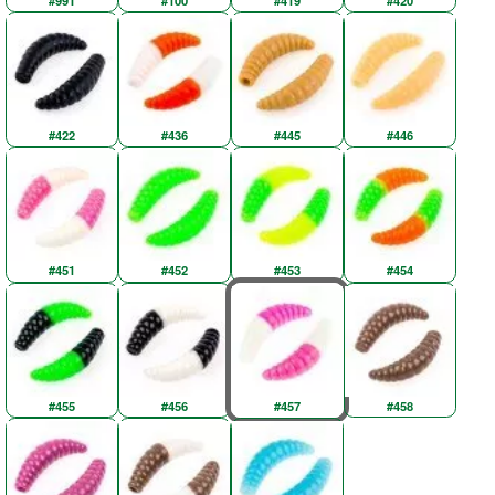
#99T
#100
#419
#420
#422
#436
#445
#446
#451
#452
#453
#454
#455
#456
#457
#458